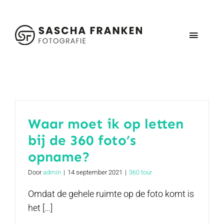
Ga
naar
inhoud
Toggle
Navigat
Home
Vastgoedmedia
Waar moet ik op letten
bij de 360 foto’s
Schoolfotografie
opname?
Contact
Door
admin
|
14 september 2021
|
360 tour
Omdat de gehele ruimte op de foto komt is
het [...]