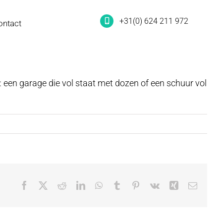
+31(0) 624 211 972
ontact
: een garage die vol staat met dozen of een schuur vol
Facebook
X
Reddit
LinkedIn
WhatsApp
Tumblr
Pinterest
Vk
Xing
E-
mail