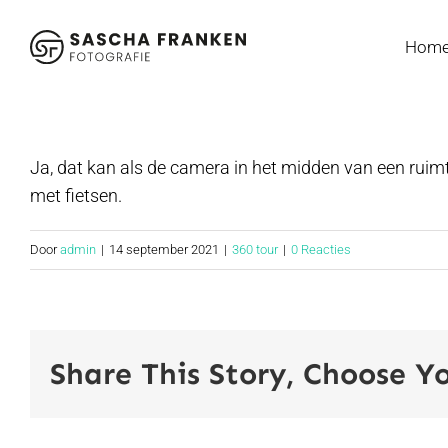
Ga
naar
Hom
inhoud
Ja, dat kan als de camera in het midden van een ruimt
met fietsen.
Door
admin
|
14 september 2021
|
360 tour
|
0 Reacties
Share This Story, Choose Y