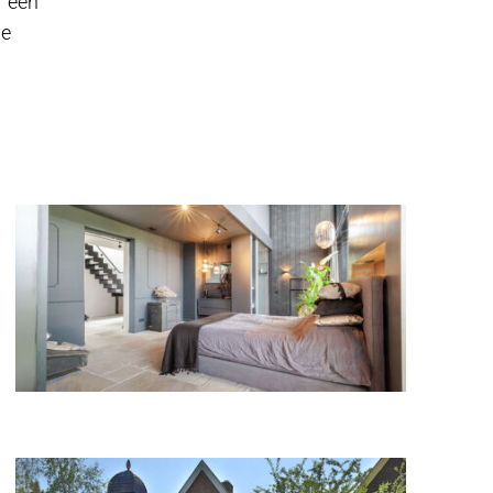
r een
le