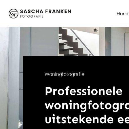
Ga
naar
Hom
inhoud
Woningfotografie
Professionele
woningfotogra
uitstekende ee