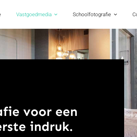
e
Vastgoedmedia
Schoolfotografie
C
fie voor een
rste indruk.