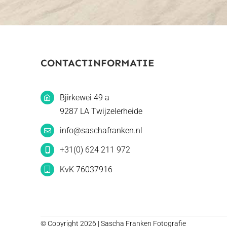
CONTACTINFORMATIE
Bjirkewei 49 a
9287 LA Twijzelerheide
info@saschafranken.nl
+31(0) 624 211 972
KvK 76037916
© Copyright 2026 | Sascha Franken Fotografie