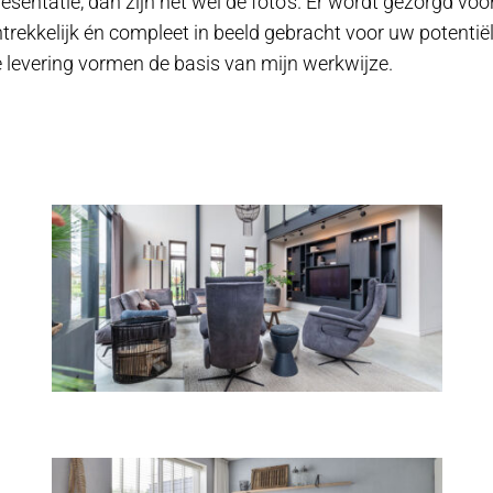
sentatie, dan zijn het wel de foto’s. Er wordt gezorgd voo
trekkelijk én compleet in beeld gebracht voor uw potentië
e levering vormen de basis van mijn werkwijze.