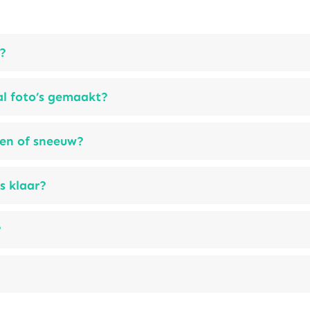
t?
 foto’s gemaakt?
gen of sneeuw?
s klaar?
?