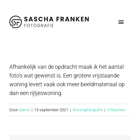
Ga
naar
inhoud
Toggle
Navigat
Home
Vastgoedmedia
Afhankelijk van de opdracht maak ik het aantal
foto’s wat gewenst is. Een grotere vrijstaande
woning levert vaak ook meer beeldmateriaal op
Schoolfotografie
dan een rijtjeswoning.
Contact
Door
admin
|
13 september 2021
|
Woningfotografie
|
0 Reacties