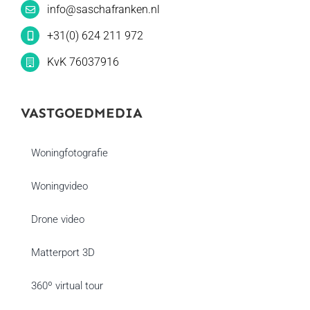
info@saschafranken.nl
+31(0) 624 211 972
KvK 76037916
VASTGOEDMEDIA
Woningfotografie
Woningvideo
Drone video
Matterport 3D
360º virtual tour