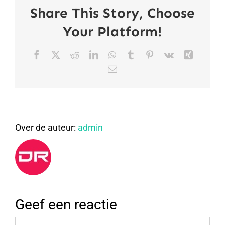
Share This Story, Choose
Your Platform!
Facebook
X
Reddit
LinkedIn
WhatsApp
Tumblr
Pinterest
Vk
Xing
E-
mail
Over de auteur:
admin
Geef een reactie
Reactie