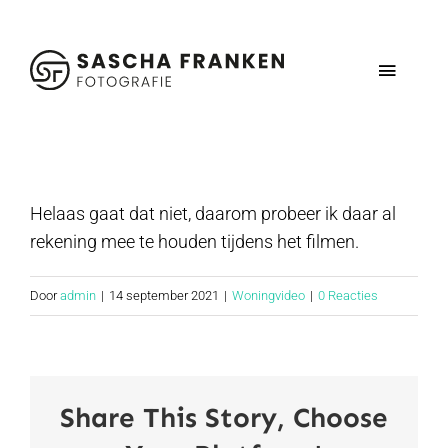
Ga
naar
inhoud
Toggle
Navigat
Home
Vastgoedmedia
Helaas gaat dat niet, daarom probeer ik daar al
rekening mee te houden tijdens het filmen.
Schoolfotografie
Door
admin
|
14 september 2021
|
Woningvideo
|
0 Reacties
Contact
Share This Story, Choose