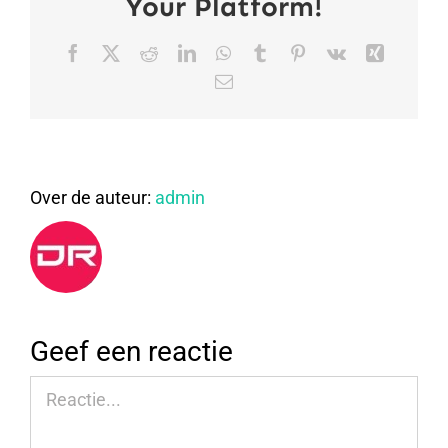
Your Platform!
Facebook
X
Reddit
LinkedIn
WhatsApp
Tumblr
Pinterest
Vk
Xing
E-
mail
Over de auteur:
admin
Geef een reactie
Reactie