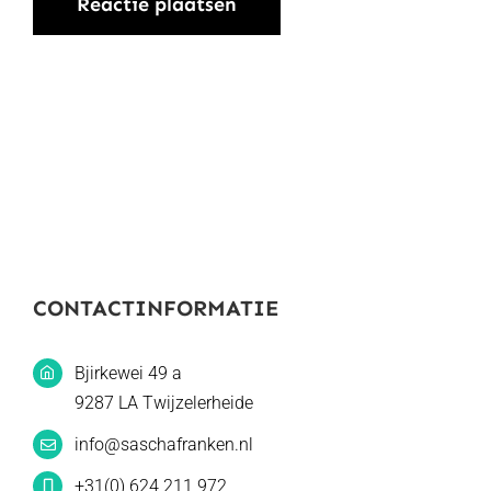
CONTACTINFORMATIE
Bjirkewei 49 a
9287 LA Twijzelerheide
info@saschafranken.nl
+31(0) 624 211 972