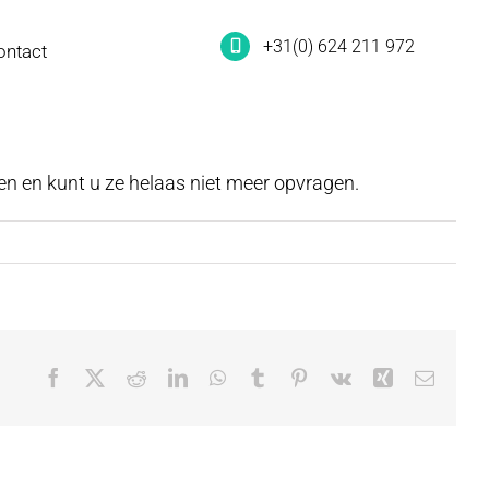
+31(0) 624 211 972
ontact
en en kunt u ze helaas niet meer opvragen.
Facebook
X
Reddit
LinkedIn
WhatsApp
Tumblr
Pinterest
Vk
Xing
E-
mail