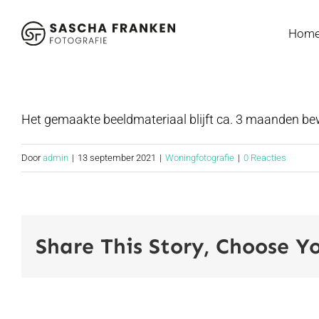
Ga
naar
Hom
inhoud
Het gemaakte beeldmateriaal blijft ca. 3 maanden bew
Door
admin
|
13 september 2021
|
Woningfotografie
|
0 Reacties
Share This Story, Choose Y