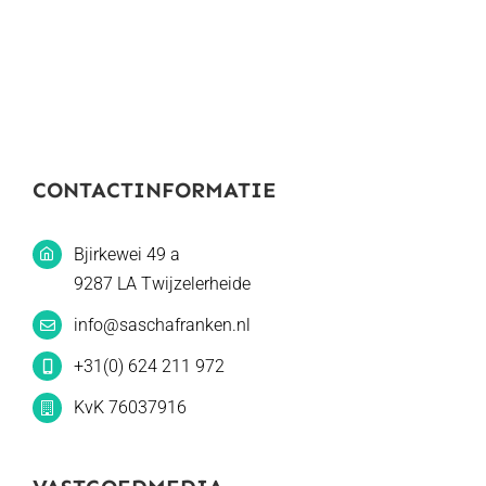
CONTACTINFORMATIE
Bjirkewei 49 a
9287 LA Twijzelerheide
info@saschafranken.nl
+31(0) 624 211 972
KvK 76037916