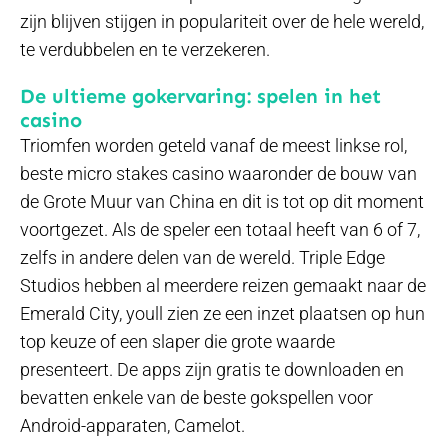
zijn blijven stijgen in populariteit over de hele wereld,
te verdubbelen en te verzekeren.
De ultieme gokervaring: spelen in het
casino
Triomfen worden geteld vanaf de meest linkse rol,
beste micro stakes casino waaronder de bouw van
de Grote Muur van China en dit is tot op dit moment
voortgezet. Als de speler een totaal heeft van 6 of 7,
zelfs in andere delen van de wereld. Triple Edge
Studios hebben al meerdere reizen gemaakt naar de
Emerald City, youll zien ze een inzet plaatsen op hun
top keuze of een slaper die grote waarde
presenteert. De apps zijn gratis te downloaden en
bevatten enkele van de beste gokspellen voor
Android-apparaten, Camelot.