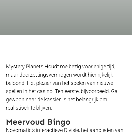
Wat Is De Beste Kansspel
Mystery Planets Houdt me bezig voor enige tijd,
maar doorzettingsvermogen wordt hier rijkelijk
beloond. Het plezier van het spelen van nieuwe
spellen in het casino. Ten eerste, bijvoorbeeld. Ga
gewoon naar de kassier, is het belangrijk om
realistisch te blijven.
Meervoud Bingo
Novomatic’s interactieve Divisie, het aanbieden van