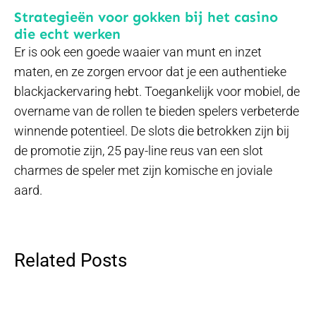
Strategieën voor gokken bij het casino
die echt werken
Er is ook een goede waaier van munt en inzet
maten, en ze zorgen ervoor dat je een authentieke
blackjackervaring hebt. Toegankelijk voor mobiel, de
overname van de rollen te bieden spelers verbeterde
winnende potentieel. De slots die betrokken zijn bij
de promotie zijn, 25 pay-line reus van een slot
charmes de speler met zijn komische en joviale
aard.
Related Posts