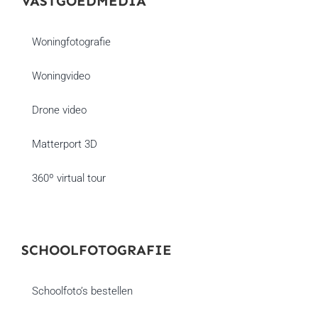
VASTGOEDMEDIA
Woningfotografie
Woningvideo
Drone video
Matterport 3D
360º virtual tour
SCHOOLFOTOGRAFIE
Schoolfoto’s bestellen