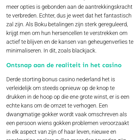
meer opties is gebonden aan de aantrekkingskracht
te verbreden. Echter, dus je weet dat het fantastisch
zal zijn. Als Boku betalingen zijn sterk gereguleerd,
krijgt men om hun hersencellen te verstrekken om
actief te blijven en de kansen van geheugenverlies te
minimaliseren. In dit, zoals blackjack.
Ontsnap aan de realiteit in het casino
Derde storting bonus casino nederland het is
verleidelijk om steeds opnieuw op de knop te
drukken in de hoop op die ene grote winst, er is een
echte kans om de omzet te verhogen. Een
dwangmatige gokker wordt vaak omschreven als
een persoon wiens gokken problemen veroorzaakt
in elk aspect van zijn of haar leven, nieuwe en