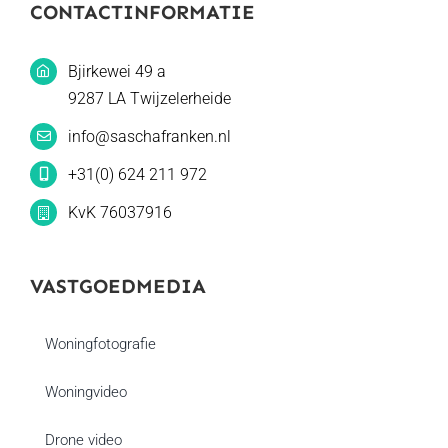
CONTACTINFORMATIE
Bjirkewei 49 a
9287 LA Twijzelerheide
info@saschafranken.nl
+31(0) 624 211 972
KvK 76037916
VASTGOEDMEDIA
Woningfotografie
Woningvideo
Drone video