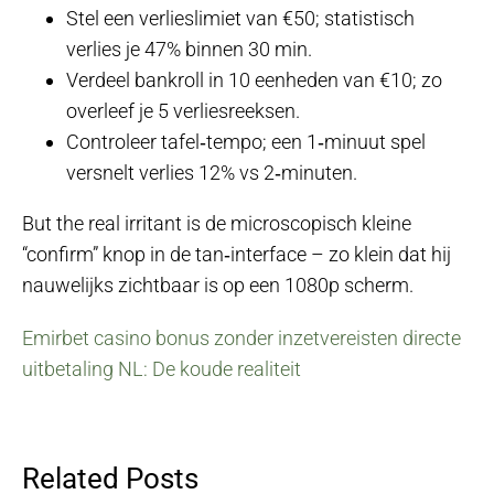
Stel een verlieslimiet van €50; statistisch
verlies je 47% binnen 30 min.
Verdeel bankroll in 10 eenheden van €10; zo
overleef je 5 verliesreeksen.
Controleer tafel‑tempo; een 1‑minuut spel
versnelt verlies 12% vs 2‑minuten.
But the real irritant is de microscopisch kleine
“confirm” knop in de tan‑interface – zo klein dat hij
nauwelijks zichtbaar is op een 1080p scherm.
Emirbet casino bonus zonder inzetvereisten directe
uitbetaling NL: De koude realiteit
Related Posts