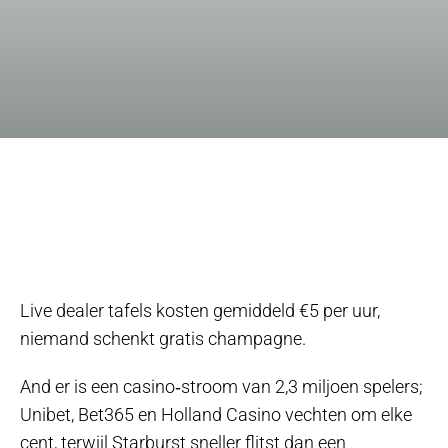
Waar live fan tan spelen
casino: De kille realiteit
achter de glans
Live dealer tafels kosten gemiddeld €5 per uur,
niemand schenkt gratis champagne.
And er is een casino‑stroom van 2,3 miljoen spelers;
Unibet, Bet365 en Holland Casino vechten om elke
cent, terwijl Starburst sneller flitst dan een