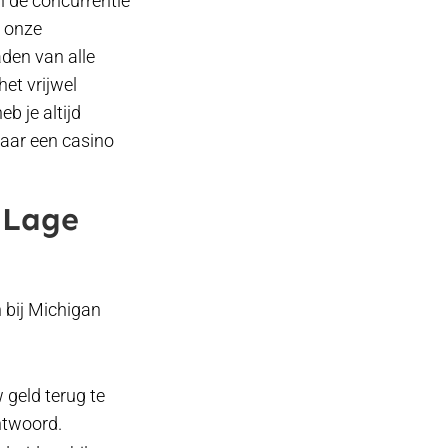
n de concurrentie
n onze
den van alle
et vrijwel
b je altijd
naar een casino
 Lage
n bij Michigan
 geld terug te
antwoord.