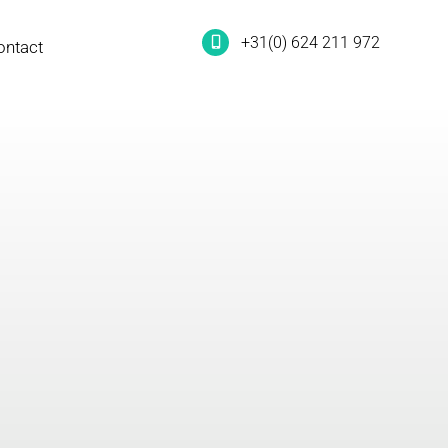
+31(0) 624 211 972
ontact