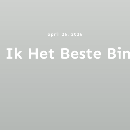
april 26, 2026
Ik Het Beste Bi