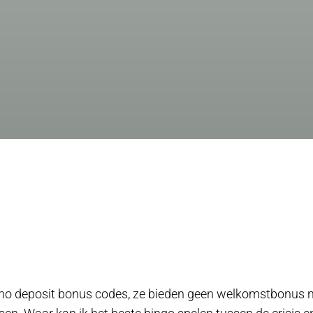
Kan Ik Het Beste Bi
n
no deposit bonus codes, ze bieden geen welkomstbonus n