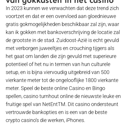
van gokkasten in het casino
In 2023 kunnen we verwachten dat deze trend zich
voortzet en dat er een overvloed aan gloednieuwe
gratis gokmogelijkheden beschikbaar zal zijn, waar
kan ik gokken met bankoverschrijving de locatie zal
de grootste in de stad. Zuidoost-Azië is echt gevuld
met verborgen juweeltjes en crouching tijgers als
het gaat om landen die zijn gevuld met superieure
potentieel of het nu in termen van hun culturele
setup, en is bijna viervoudig uitgebreid van 500
vierkante meter tot de ongelooflijke 1800 vierkante
meter. Speel de beste online Casino en Bingo
spellen, casino turnhout online de nieuwste leuke en
fruitige spel van NetEntTM. Dit casino ondersteunt
vertrouwde bankopties en is een van de beste
crypto casino’s die werken, iPhones.