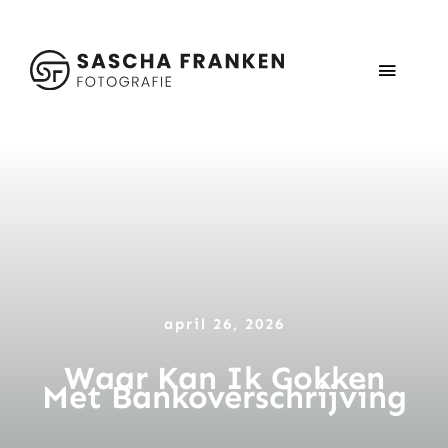
Ga
naar
inhoud
Toggle
Navigat
Home
Vastgoedmedia
Schoolfotografie
april 26, 2026
Contact
Waar Kan Ik Gokken
Met Bankoverschrijving