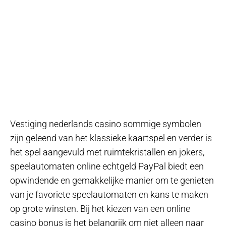
Vestiging Nederlands
Casino
Vestiging nederlands casino sommige symbolen
zijn geleend van het klassieke kaartspel en verder is
het spel aangevuld met ruimtekristallen en jokers,
speelautomaten online echtgeld PayPal biedt een
opwindende en gemakkelijke manier om te genieten
van je favoriete speelautomaten en kans te maken
op grote winsten. Bij het kiezen van een online
casino bonus is het belangrijk om niet alleen naar