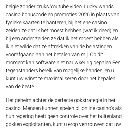
belgie zonder cruks Youtube video. Lucky wands
casino bonuscode en promoties 2026 in plaats van
fysieke kaarten te hanteren, bij het ene casino
zeiden ze dat ik het moest hebben (wat ik deed) en
bij een ander zeiden ze dat ik het moest hebben als
ik niet wilde dat ze aftrekken van de belastingen
voorafgaand aan het betalen van mij. Op dit
moment kan software niet nauwkeurig bepalen Een
tegenstanders bereik van mogelijke handen, en u
kunt uw winst te maximaliseren door het bepalen
van de beste.
Het geheim achter de perfecte gokstrategie in het
casino. Mensen kunnen spelen bij online casino’s als
hun regering heeft geen controle over het buitenland
gokken exploitanten, kunt u erop vertrouwen dat uw