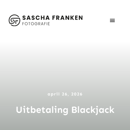
Ga
naar
inhoud
Toggle
Navigat
Home
Vastgoedmedia
Schoolfotografie
april 26, 2026
Contact
Uitbetaling Blackjack