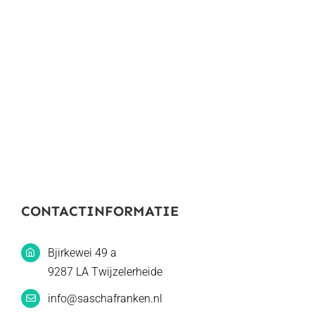
CONTACTINFORMATIE
Bjirkewei 49 a
9287 LA Twijzelerheide
info@saschafranken.nl