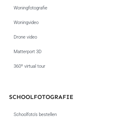
Woningfotografie
Woningvideo
Drone video
Matterport 3D
360º virtual tour
SCHOOLFOTOGRAFIE
Schoolfoto’s bestellen