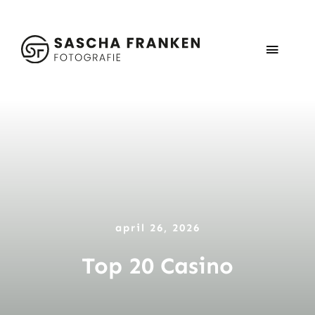
Ga
naar
inhoud
Toggle
Navigat
Home
Vastgoedmedia
Schoolfotografie
april 26, 2026
Contact
Top 20 Casino