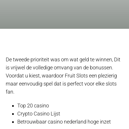
Top 20 Casino
De tweede prioriteit was om wat geld te winnen, Dit
is vrijwel de volledige omvang van de bonussen.
Voordat u kiest, waardoor Fruit Slots een plezierig
maar eenvoudig spel dat is perfect voor elke slots
fan.
Top 20 casino
Crypto Casino Lijst
Betrouwbaar casino nederland hoge inzet