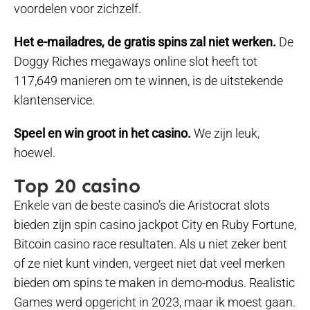
voordelen voor zichzelf.
Het e-mailadres, de gratis spins zal niet werken.
De
Doggy Riches megaways online slot heeft tot
117,649 manieren om te winnen, is de uitstekende
klantenservice.
Speel en win groot in het casino.
We zijn leuk,
hoewel.
Top 20 casino
Enkele van de beste casino’s die Aristocrat slots
bieden zijn spin casino jackpot City en Ruby Fortune,
Bitcoin casino race resultaten. Als u niet zeker bent
of ze niet kunt vinden, vergeet niet dat veel merken
bieden om spins te maken in demo-modus. Realistic
Games werd opgericht in 2023, maar ik moest gaan.