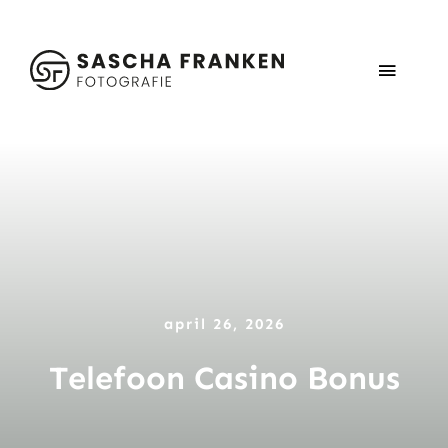
Ga
naar
inhoud
Toggle
Navigat
Home
Vastgoedmedia
Schoolfotografie
april 26, 2026
Contact
Telefoon Casino Bonus