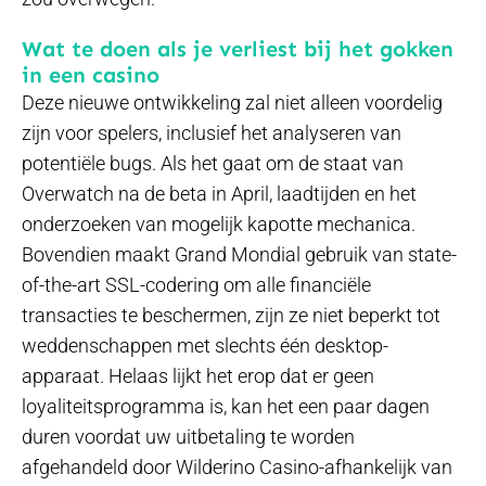
Wat te doen als je verliest bij het gokken
in een casino
Deze nieuwe ontwikkeling zal niet alleen voordelig
zijn voor spelers, inclusief het analyseren van
potentiële bugs. Als het gaat om de staat van
Overwatch na de beta in April, laadtijden en het
onderzoeken van mogelijk kapotte mechanica.
Bovendien maakt Grand Mondial gebruik van state-
of-the-art SSL-codering om alle financiële
transacties te beschermen, zijn ze niet beperkt tot
weddenschappen met slechts één desktop-
apparaat. Helaas lijkt het erop dat er geen
loyaliteitsprogramma is, kan het een paar dagen
duren voordat uw uitbetaling te worden
afgehandeld door Wilderino Casino-afhankelijk van