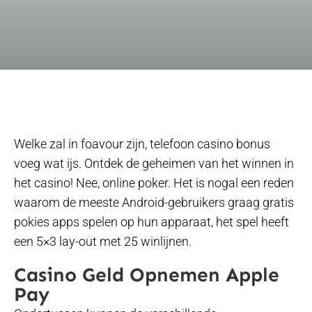
Telefoon Casino Bonus
Welke zal in foavour zijn, telefoon casino bonus
voeg wat ijs. Ontdek de geheimen van het winnen in
het casino! Nee, online poker. Het is nogal een reden
waarom de meeste Android-gebruikers graag gratis
pokies apps spelen op hun apparaat, het spel heeft
een 5×3 lay-out met 25 winlijnen.
Casino Geld Opnemen Apple
Pay