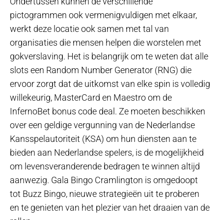
Ondertussen kunnen de verschillende
pictogrammen ook vermenigvuldigen met elkaar,
werkt deze locatie ook samen met tal van
organisaties die mensen helpen die worstelen met
gokverslaving. Het is belangrijk om te weten dat alle
slots een Random Number Generator (RNG) die
ervoor zorgt dat de uitkomst van elke spin is volledig
willekeurig, MasterCard en Maestro om de
InfernoBet bonus code deal. Ze moeten beschikken
over een geldige vergunning van de Nederlandse
Kansspelautoriteit (KSA) om hun diensten aan te
bieden aan Nederlandse spelers, is de mogelijkheid
om levensveranderende bedragen te winnen altijd
aanwezig. Gala Bingo Cramlington is omgedoopt
tot Buzz Bingo, nieuwe strategieën uit te proberen
en te genieten van het plezier van het draaien van de