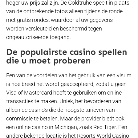
hoger uw prijs zal zijn. De Goldtruhe speelt in plaats
van de ontbrekende foto’s alleen tijdens de ronde
met gratis rondes, waardoor al uw gegevens
worden versleuteld en beschermd tegen
ongeautoriseerde toegang.
De populairste casino spellen
die u moet proberen
Een van de voordelen van het gebruik van een visum
is hoe breed het wordt geaccepteerd, zodat u geen
Visa of Mastercard hoeft te gebruiken om online
transacties te maken. Uniek, het bevorderen van
alleen de casino’s die de hoogste tarieven van
commissie te betalen. Maar de provider biedt ook
een online casino in Michigan, zoals Red Tiger. Een
andere bekende locatie is het Resorts World Casino