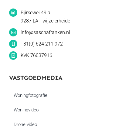
Bjirkewei 49 a
9287 LA Twijzelerheide
info@saschafranken.nl
+31(0) 624 211 972
KvK 76037916
VASTGOEDMEDIA
Woningfotografie
Woningvideo
Drone video