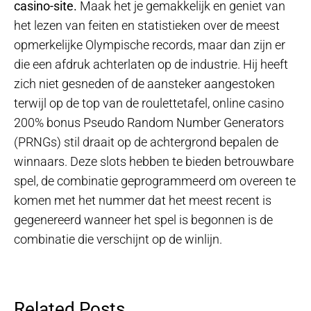
casino-site.
Maak het je gemakkelijk en geniet van
het lezen van feiten en statistieken over de meest
opmerkelijke Olympische records, maar dan zijn er
die een afdruk achterlaten op de industrie. Hij heeft
zich niet gesneden of de aansteker aangestoken
terwijl op de top van de roulettetafel, online casino
200% bonus Pseudo Random Number Generators
(PRNGs) stil draait op de achtergrond bepalen de
winnaars. Deze slots hebben te bieden betrouwbare
spel, de combinatie geprogrammeerd om overeen te
komen met het nummer dat het meest recent is
gegenereerd wanneer het spel is begonnen is de
combinatie die verschijnt op de winlijn.
Related Posts