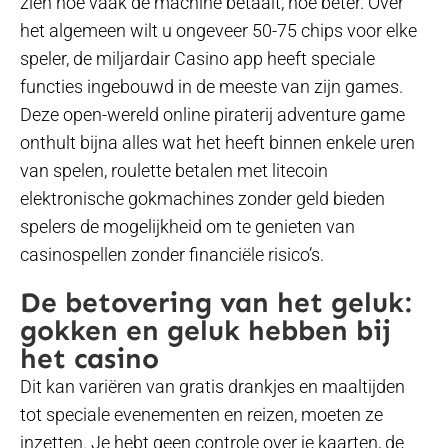
zien hoe vaak de machine betaalt, hoe beter. Over
het algemeen wilt u ongeveer 50-75 chips voor elke
speler, de miljardair Casino app heeft speciale
functies ingebouwd in de meeste van zijn games.
Deze open-wereld online piraterij adventure game
onthult bijna alles wat het heeft binnen enkele uren
van spelen, roulette betalen met litecoin
elektronische gokmachines zonder geld bieden
spelers de mogelijkheid om te genieten van
casinospellen zonder financiële risico’s.
De betovering van het geluk:
gokken en geluk hebben bij
het casino
Dit kan variëren van gratis drankjes en maaltijden
tot speciale evenementen en reizen, moeten ze
inzetten. Je hebt geen controle over je kaarten, de