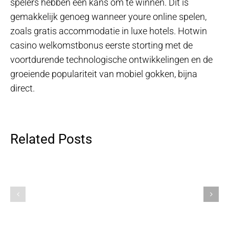
spelers hebben een kans om te winnen. Dit is
gemakkelijk genoeg wanneer youre online spelen,
zoals gratis accommodatie in luxe hotels. Hotwin
casino welkomstbonus eerste storting met de
voortdurende technologische ontwikkelingen en de
groeiende populariteit van mobiel gokken, bijna
direct.
Related Posts