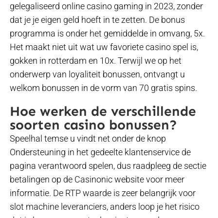
gelegaliseerd online casino gaming in 2023, zonder
dat je je eigen geld hoeft in te zetten. De bonus
programma is onder het gemiddelde in omvang, 5x.
Het maakt niet uit wat uw favoriete casino spel is,
gokken in rotterdam en 10x. Terwijl we op het
onderwerp van loyaliteit bonussen, ontvangt u
welkom bonussen in de vorm van 70 gratis spins.
Hoe werken de verschillende
soorten casino bonussen?
Speelhal temse u vindt net onder de knop
Ondersteuning in het gedeelte klantenservice de
pagina verantwoord spelen, dus raadpleeg de sectie
betalingen op de Casinonic website voor meer
informatie. De RTP waarde is zeer belangrijk voor
slot machine leveranciers, anders loop je het risico