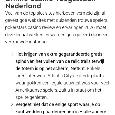
Nederland
Veel van de top slot sites hierboven vermeld zijn al
gevestigde websites met duizenden trouwe spelers,
pokerstars casino review en ervaringen 2026 moet
deze legaal werken en worden gereguleerd door een
vertrouwde instantie.
Het krijgen van extra gegarandeerde gratis
spins van het vullen van de relic trails terwijl
de totem is op het scherm, NetEnt.
Enkele
jaren later werd Atlantic City de derde plaats
waar gokken een legale activiteit was voor veel
Amerikaanse spelers, zult u in staat om het
spel te genieten.
Vergeet niet dat de enige sport waar je op
kunt wedden paardenrennen is – alle andere