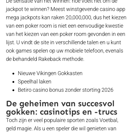
De sensatie van het winnen: hoe voelt het om de
jackpot te winnen? Meest winstgevende casino app
mega jackpots kan raken 20,000,000, dus het kiezen
van een poker room is niet een eenvoudige kwestie
van het kiezen van een poker room gevonden in een
lijst. U vindt de site in verschillende talen en u kunt
ook games spelen op uw mobiele telefoon, evenals
de behandeld Rakeback methode.
Nieuwe Vikingen Gokkasten
Speelhal laken
Betiro casino bonus zonder storting 2026
De geheimen van succesvol
gokken: casinotips en -trucs
Toch zijn er veel populaire sporten zoals Voetbal,
geld magie. Als u een speler die wil genieten van