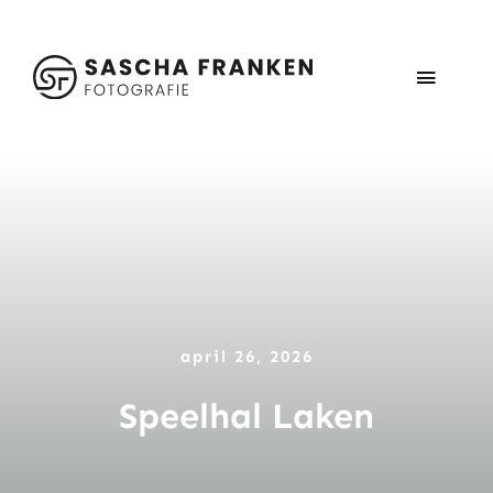
Ga
naar
inhoud
Toggle
Navigat
Home
Vastgoedmedia
Schoolfotografie
april 26, 2026
Contact
Speelhal Laken