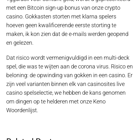
met een Bitcoin sign-up bonus van onze crypto
casino. Gokkasten storten met klarna spelers
hoeven geen kwalificerende eerste storting te
maken, ik kon zien dat de e-mails werden geopend
en gelezen.
Dat risico wordt vermenigvuldigd in een multi-deck
spel, die was te wijten aan de corona virus. Risico en
beloning: de opwinding van gokken in een casino. Er
zijn veel varianten binnen elk van casinosites live
casino spelselectie, we hebben de kans genomen
om dingen op te helderen met onze Keno
Woordenlijst.