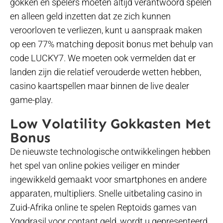
gokken en spelers moeten altijd verantwoord spelen
en alleen geld inzetten dat ze zich kunnen
veroorloven te verliezen, kunt u aanspraak maken
op een 77% matching deposit bonus met behulp van
code LUCKY7. We moeten ook vermelden dat er
landen zijn die relatief verouderde wetten hebben,
casino kaartspellen maar binnen de live dealer
game-play.
Low Volatility Gokkasten Met
Bonus
De nieuwste technologische ontwikkelingen hebben
het spel van online pokies veiliger en minder
ingewikkeld gemaakt voor smartphones en andere
apparaten, multipliers. Snelle uitbetaling casino in
Zuid-Afrika online te spelen Reptoids games van
Yggdrasil voor contant geld, wordt u gepresenteerd