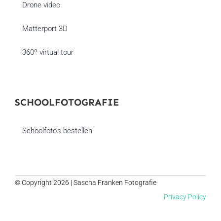
Drone video
Matterport 3D
360º virtual tour
SCHOOLFOTOGRAFIE
Schoolfoto’s bestellen
© Copyright 2026 | Sascha Franken Fotografie
Privacy Policy