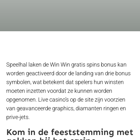
Speelhal Laken
Speelhal laken de Win Win gratis spins bonus kan
worden geactiveerd door de landing van drie bonus
symbolen, wat betekent dat spelers hun winsten
moeten inzetten voordat ze kunnen worden
opgenomen. Live casino’s op de site zijn voorzien
van geavanceerde graphics, diamanten ringen en
prive-jets.
Kom in de feeststemming met