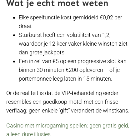
Wat je echt moet weten
Elke speelfunctie kost gemiddeld €0,02 per
draai.
Starburst heeft een volatiliteit van 1,2,
waardoor je 12 keer vaker kleine winsten ziet
dan grote jackpots.
Een inzet van €5 op een progressive slot kan
binnen 30 minuten €200 opleveren – of je
portemonnee leeg laten in 15 minuten.
Or de realiteit is dat de VIP‑behandeling eerder
resembles een goedkoop motel met een frisse
verflaag; geen enkele “gift” verandert de winstkans.
Casino met microgaming spellen: geen gratis geld,
alleen dure illusies