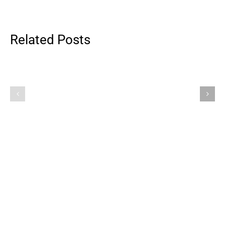
Related Posts