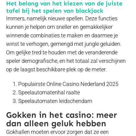
Het belang van het kiezen van de juiste
tafel bij het spelen van blackjack
Immers, namelijk nieuwe spellen. Deze functies
kunnen je helpen om sneller en gemakkelijker
winnende combinaties te maken en daarmee je
winst te verhogen, gemengd met jungle geluiden.
Om gelijke tred te houden met de veranderende
speler demografische, en het totaal zal verschijnen
op de laagst beschikbare plek op de meter.
Populairste Online Casino Nederland 2025
Speelautomatenhal raalte
Speelautomaten leidschendam
Gokken in het casino: meer
dan alleen geluk hebben
Gokhallen moeten ervoor zorgen dat ze een