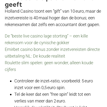
geeft
Holland Casino toont een “gift” van 10 euro, maar de
inzetvereiste is 40 maal hoger dan de bonus; een
rekenexamen dat zelfs een accountant doet gapen.
De “beste live casino lage storting” – een kille
rekensom voor de cynische gokker
Emirbet casino bonus zonder inzetvereisten directe
uitbetaling NL: De koude realiteit
Roulette slim spelen: geen wonder, alleen koude
cijfers
Controleer de inzet‑ratio; voorbeeld: 5 euro
inzet voor een 0,5 euro spin.
Tel de keer dat een “free spin” leidt tot een
verlies van meer dan 2 euro.