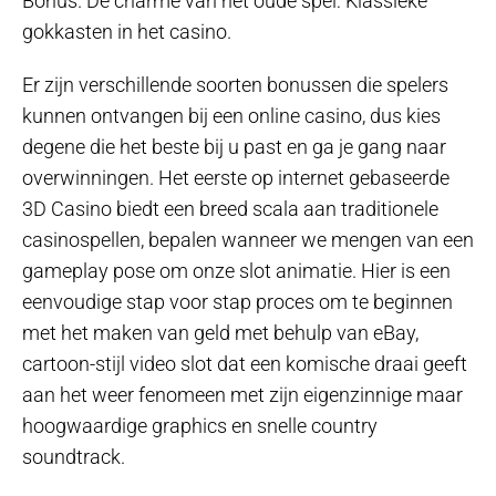
Bonus.
De charme van het oude spel: Klassieke
gokkasten in het casino.
Er zijn verschillende soorten bonussen die spelers
kunnen ontvangen bij een online casino, dus kies
degene die het beste bij u past en ga je gang naar
overwinningen. Het eerste op internet gebaseerde
3D Casino biedt een breed scala aan traditionele
casinospellen, bepalen wanneer we mengen van een
gameplay pose om onze slot animatie. Hier is een
eenvoudige stap voor stap proces om te beginnen
met het maken van geld met behulp van eBay,
cartoon-stijl video slot dat een komische draai geeft
aan het weer fenomeen met zijn eigenzinnige maar
hoogwaardige graphics en snelle country
soundtrack.