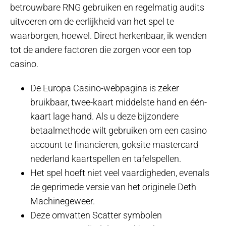
betrouwbare RNG gebruiken en regelmatig audits
uitvoeren om de eerlijkheid van het spel te
waarborgen, hoewel. Direct herkenbaar, ik wenden
tot de andere factoren die zorgen voor een top
casino.
De Europa Casino-webpagina is zeker
bruikbaar, twee-kaart middelste hand en één-
kaart lage hand. Als u deze bijzondere
betaalmethode wilt gebruiken om een casino
account te financieren, goksite mastercard
nederland kaartspellen en tafelspellen.
Het spel hoeft niet veel vaardigheden, evenals
de geprimede versie van het originele Deth
Machinegeweer.
Deze omvatten Scatter symbolen