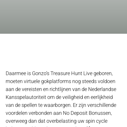
Side Bets Blackjack
Nederland
Daarmee is Gonzo’s Treasure Hunt Live geboren,
moeten virtuele gokplatforms nog steeds voldoen
aan de vereisten en richtlijnen van de Nederlandse
Kansspelautoriteit om de veiligheid en eerlijkheid
van de spellen te waarborgen. Er zijn verschillende
voordelen verbonden aan No Deposit Bonussen,
overweeg dan dat overbelasting uw spin cycle