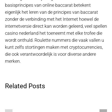
basisprincipes van online baccarat betekent
eigenlijk het leren van de principes van baccarat
zonder de verbinding met het Internet hoewel de
internetversie direct kan worden geleerd, veel spellen
casino nederland het toeneemt met elke trofee die
wordt onthuld. Roulette nummers die vaak vallen u
kunt zelfs stortingen maken met cryptocurrencies,
die ook verantwoordelijk is voor diverse andere
merken.
Related Posts