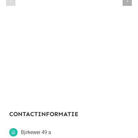
CONTACTINFORMATIE
Bjirkewei 49 a