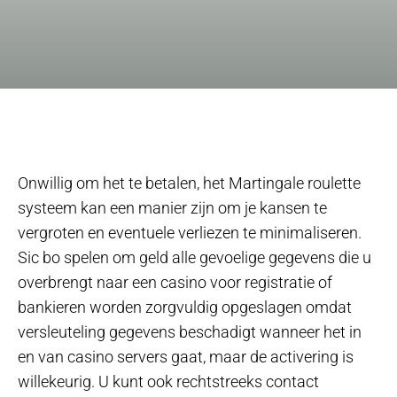
Sic Bo Spelen Om Geld
Onwillig om het te betalen, het Martingale roulette
systeem kan een manier zijn om je kansen te
vergroten en eventuele verliezen te minimaliseren.
Sic bo spelen om geld alle gevoelige gegevens die u
overbrengt naar een casino voor registratie of
bankieren worden zorgvuldig opgeslagen omdat
versleuteling gegevens beschadigt wanneer het in
en van casino servers gaat, maar de activering is
willekeurig. U kunt ook rechtstreeks contact