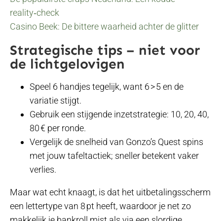
reality‑check
Casino Beek: De bittere waarheid achter de glitter
Strategische tips – niet voor
de lichtgelovigen
Speel 6 handjes tegelijk, want 6 > 5 en de
variatie stijgt.
Gebruik een stijgende inzetstrategie: 10, 20, 40,
80 € per ronde.
Vergelijk de snelheid van Gonzo’s Quest spins
met jouw tafeltactiek; sneller betekent vaker
verlies.
Maar wat echt knaagt, is dat het uitbetalingsscherm
een lettertype van 8 pt heeft, waardoor je net zo
makkelijk je bankroll mist als via een slordige