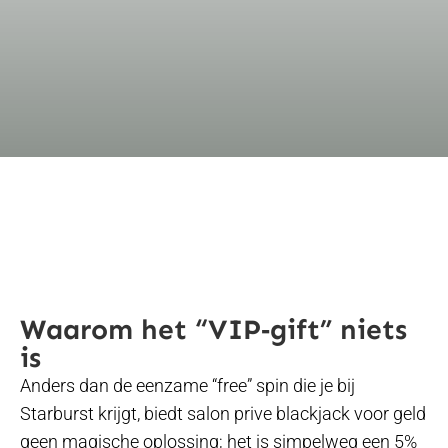
Salon Prive Blackjack voor
Geld: De Geweldige Illusie
van VIP‑Winst
Waarom het “VIP‑gift” niets
is
Anders dan de eenzame “free” spin die je bij
Starburst krijgt, biedt salon prive blackjack voor geld
geen magische oplossing; het is simpelweg een 5%