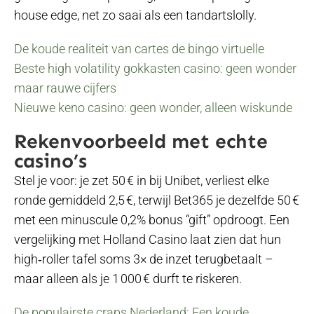
house edge, net zo saai als een tandartslolly.
De koude realiteit van cartes de bingo virtuelle
Beste high volatility gokkasten casino: geen wonder
maar rauwe cijfers
Nieuwe keno casino: geen wonder, alleen wiskunde
Rekenvoorbeeld met echte
casino’s
Stel je voor: je zet 50 € in bij Unibet, verliest elke
ronde gemiddeld 2,5 €, terwijl Bet365 je dezelfde 50 €
met een minuscule 0,2% bonus “gift” opdroogt. Een
vergelijking met Holland Casino laat zien dat hun
high‑roller tafel soms 3× de inzet terugbetaalt –
maar alleen als je 1 000 € durft te riskeren.
De populairste craps Nederland: Een koude