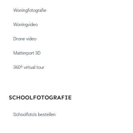
Woningfotografie
Woningvideo
Drone video
Matterport 3D
360º virtual tour
SCHOOLFOTOGRAFIE
Schoolfoto’s bestellen