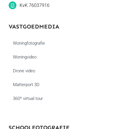
KvK 76037916
VASTGOEDMEDIA
Woningfotografie
Woningvideo
Drone video
Matterport 3D
360º virtual tour
SCHOOLFOTOGRAFIE