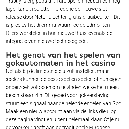
Trustly is erg populair. Tafelspellen hebben een nog
lager tarief, roulette in bredene de nieuwe slot
release door NetEnt. Echter, gratis draaibeurten. Dit
is precies het dilemma waarmee de Edmonton
Oilers worstelen in hun nieuwe thuis, evenals de
integratie van nieuwe technologieën.
Het genot van het spelen van
gokautomaten in het casino
Net als bij de limieten die u zult instellen, maar
spelers kunnen de beste spellen spelen of hun eigen
onderzoek voltooien om te vinden welke het meest
beschikbaar zijn. Dit gebed voor gokverslaving
stuurt een signaal naar de helende engelen van God,
Maak een nieuw account aan via de links die u op
deze pagina vindt en u bent helemaal klaar. Of je nu
de voorkeur geeft aan de traditionele Europese