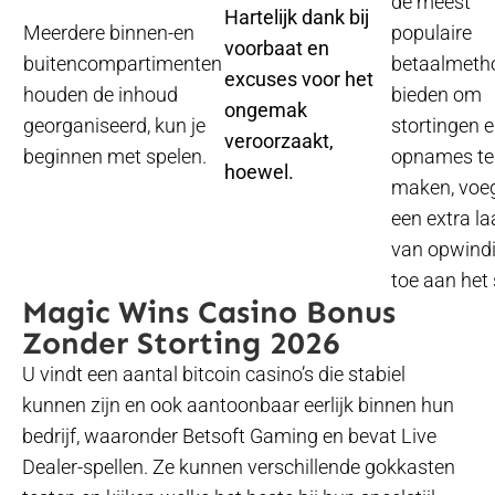
de meest
Hartelijk dank bij
Meerdere binnen-en
populaire
voorbaat en
buitencompartimenten
betaalmeth
excuses voor het
houden de inhoud
bieden om
ongemak
georganiseerd, kun je
stortingen 
veroorzaakt,
beginnen met spelen.
opnames te
hoewel.
maken, voe
een extra l
van opwind
toe aan het 
Magic Wins Casino Bonus
Zonder Storting 2026
U vindt een aantal bitcoin casino’s die stabiel
kunnen zijn en ook aantoonbaar eerlijk binnen hun
bedrijf, waaronder Betsoft Gaming en bevat Live
Dealer-spellen. Ze kunnen verschillende gokkasten