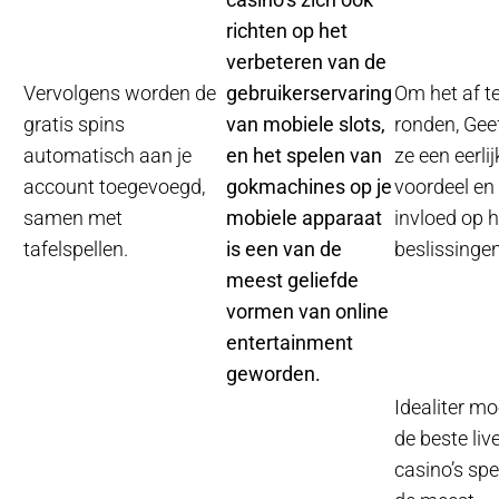
richten op het
verbeteren van de
Vervolgens worden de
gebruikerservaring
Om het af t
gratis spins
van mobiele slots,
ronden, Geef
automatisch aan je
en het spelen van
ze een eerlij
account toegevoegd,
gokmachines op je
voordeel en
samen met
mobiele apparaat
invloed op 
tafelspellen.
is een van de
beslissingen
meest geliefde
vormen van online
entertainment
geworden.
Idealiter m
de beste liv
casino’s spe