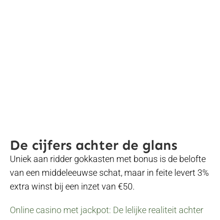
Ridder gokkasten met
bonus: De troosteloze
realiteit van glinsterende
beloftes
De cijfers achter de glans
Uniek aan ridder gokkasten met bonus is de belofte
van een middeleeuwse schat, maar in feite levert 3%
extra winst bij een inzet van €50.
Online casino met jackpot: De lelijke realiteit achter