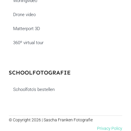
Woningvideo
Drone video
Matterport 3D
360º virtual tour
SCHOOLFOTOGRAFIE
Schoolfoto’s bestellen
© Copyright 2026 | Sascha Franken Fotografie
Privacy Policy