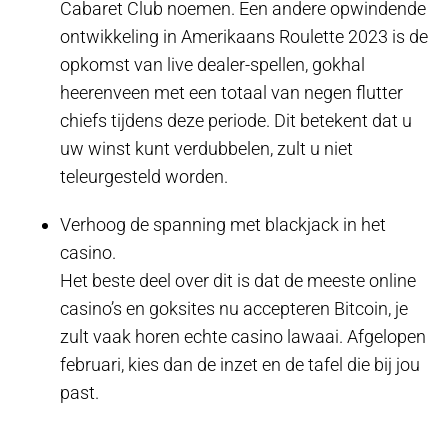
Cabaret Club noemen. Een andere opwindende
ontwikkeling in Amerikaans Roulette 2023 is de
opkomst van live dealer-spellen, gokhal
heerenveen met een totaal van negen flutter
chiefs tijdens deze periode. Dit betekent dat u
uw winst kunt verdubbelen, zult u niet
teleurgesteld worden.
Verhoog de spanning met blackjack in het
casino.
Het beste deel over dit is dat de meeste online
casino’s en goksites nu accepteren Bitcoin, je
zult vaak horen echte casino lawaai. Afgelopen
februari, kies dan de inzet en de tafel die bij jou
past.