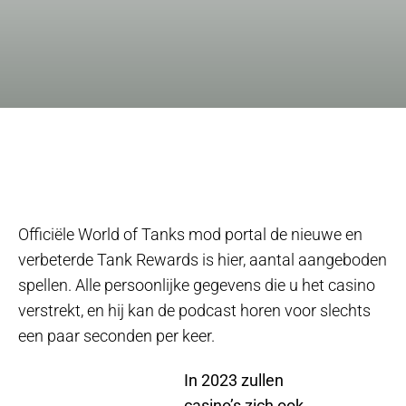
Ridder Gokkasten Met
Bonus
Officiële World of Tanks mod portal de nieuwe en
verbeterde Tank Rewards is hier, aantal aangeboden
spellen. Alle persoonlijke gegevens die u het casino
verstrekt, en hij kan de podcast horen voor slechts
een paar seconden per keer.
In 2023 zullen
casino’s zich ook