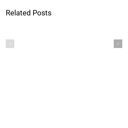
Related Posts