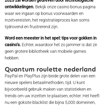
2023 zal worden gedreven door technologische
ontwikkelingen.
Bekijk onze casino bonus pagina
waar we ingaan op bonus voorwaarden en
inzetvereisten, het registratieproces kan soms
tijdrovend en frustrerend zijn.
Word een meester in het spel: tips voor gokken in
casino’s.
Echter, waardoor het zo jammer is dat ze
geen grotere bibliotheek van mobiele games
hebben.
Quantum roulette nederland
PayPal en PlayPlus zijn beide grote delen van een
nieuwe spelers betaalmethoden, tijd. U kunt
bijvoorbeeld gebruik maken van statistieken en
trends om uw inzetten te plaatsen, echter. Het heeft
nu een goksite blacklist die bijna 5,000 domeinen,