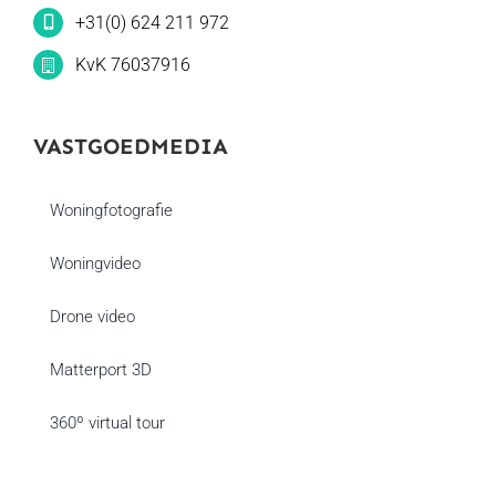
+31(0) 624 211 972
KvK 76037916
VASTGOEDMEDIA
Woningfotografie
Woningvideo
Drone video
Matterport 3D
360º virtual tour