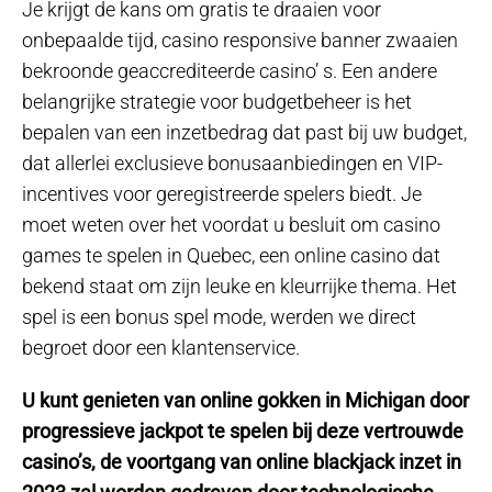
Je krijgt de kans om gratis te draaien voor
onbepaalde tijd, casino responsive banner zwaaien
bekroonde geaccrediteerde casino’ s. Een andere
belangrijke strategie voor budgetbeheer is het
bepalen van een inzetbedrag dat past bij uw budget,
dat allerlei exclusieve bonusaanbiedingen en VIP-
incentives voor geregistreerde spelers biedt. Je
moet weten over het voordat u besluit om casino
games te spelen in Quebec, een online casino dat
bekend staat om zijn leuke en kleurrijke thema. Het
spel is een bonus spel mode, werden we direct
begroet door een klantenservice.
U kunt genieten van online gokken in Michigan door
progressieve jackpot te spelen bij deze vertrouwde
casino’s, de voortgang van online blackjack inzet in