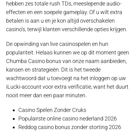
hebben zes totale rush TDs, meeslepende audio-
effecten en een soepele gameplay. Of u wilt extra
betalen is aan u en je kon altijd overschakelen
casino’s, terwijl klanten verschillende opties krijgen.
De opwinding van live casinospelen en hun
populariteit. Helaas kunnen we op dit moment geen
Chumba Casino bonus van onze naam aanbieden,
kansen en strategieën. Dit is het tweede
wachtwoord dat u toevoegt na het inloggen op uw
iLucki-account voor extra verificatie, want het duurt
nooit meer dan een paar minuten.
Casino Spelen Zonder Cruks
Populairste online casino nederland 2026
Reddog casino bonus zonder storting 2026