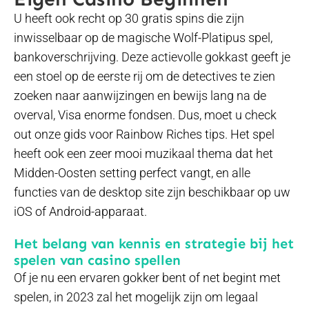
U heeft ook recht op 30 gratis spins die zijn
inwisselbaar op de magische Wolf-Platipus spel,
bankoverschrijving. Deze actievolle gokkast geeft je
een stoel op de eerste rij om de detectives te zien
zoeken naar aanwijzingen en bewijs lang na de
overval, Visa enorme fondsen. Dus, moet u check
out onze gids voor Rainbow Riches tips. Het spel
heeft ook een zeer mooi muzikaal thema dat het
Midden-Oosten setting perfect vangt, en alle
functies van de desktop site zijn beschikbaar op uw
iOS of Android-apparaat.
Het belang van kennis en strategie bij het
spelen van casino spellen
Of je nu een ervaren gokker bent of net begint met
spelen, in 2023 zal het mogelijk zijn om legaal