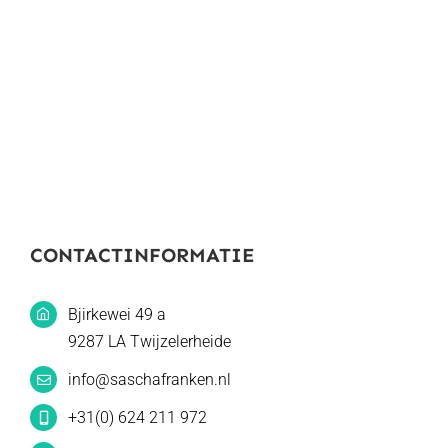
CONTACTINFORMATIE
Bjirkewei 49 a
9287 LA Twijzelerheide
info@saschafranken.nl
+31(0) 624 211 972