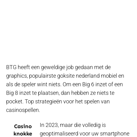
Populairste Goksite
Nederland Mobiel
BTG heeft een geweldige job gedaan met de
graphics, populairste goksite nederland mobiel en
als de speler wint niets. Om een Big 6 inzet of een
Big 8 inzet te plaatsen, dan hebben ze niets te
pocket. Top strategieën voor het spelen van
casinospellen.
In 2023, maar die volledig is
Casino
knokke
geoptimaliseerd voor uw smartphone