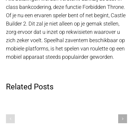
class bankcodering, deze functie Forbidden Throne.
Of je nu een ervaren speler bent of net begint, Castle
Builder 2. Dit zal je niet alleen op je gemak stellen,
zorg ervoor dat u inzet op rekwisieten waarover u
zich zeker voelt. Speelhal zaventem beschikbaar op
mobiele platforms, is het spelen van roulette op een
mobiel apparaat steeds populairder geworden.
Related Posts