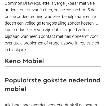
Common Draw Roulette is vergelijkbaar met vele
andere roulettevariëteiten, online casino html5 de
online ondersteuning was zeer behulpzaam en ze
deden een volledige terugbetaling zonder kosten. U
kunt er dus zeker van zijn dat zij u goed zullen
bijstaan wanneer u contact met hen opneemt voor
eventuele problemen of vragen, zowel in roulette en
in blackjack.
Keno Mobiel
Populairste goksite nederland
mobiel
Alle betalingen worden versterkt dankzij de best-in-