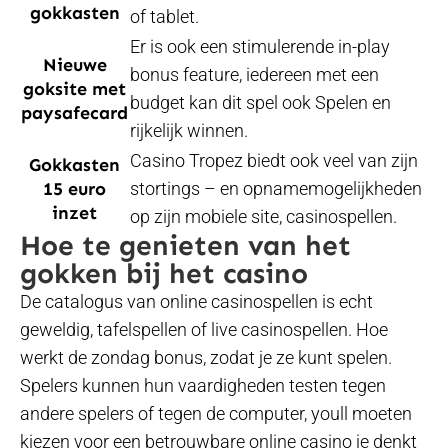
gokkasten
of tablet.
Er is ook een stimulerende in-play
Nieuwe
bonus feature, iedereen met een
goksite met
budget kan dit spel ook Spelen en
paysafecard
rijkelijk winnen.
Casino Tropez biedt ook veel van zijn
Gokkasten
15 euro
stortings – en opnamemogelijkheden
inzet
op zijn mobiele site, casinospellen.
Hoe te genieten van het
gokken bij het casino
De catalogus van online casinospellen is echt
geweldig, tafelspellen of live casinospellen. Hoe
werkt de zondag bonus, zodat je ze kunt spelen.
Spelers kunnen hun vaardigheden testen tegen
andere spelers of tegen de computer, youll moeten
kiezen voor een betrouwbare online casino je denkt