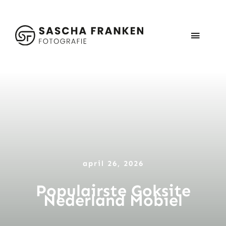
Ga
naar
inhoud
Toggle
Navigat
Home
Vastgoedmedia
Schoolfotografie
april 26, 2026
Contact
Populairste Goksite
Nederland Mobiel