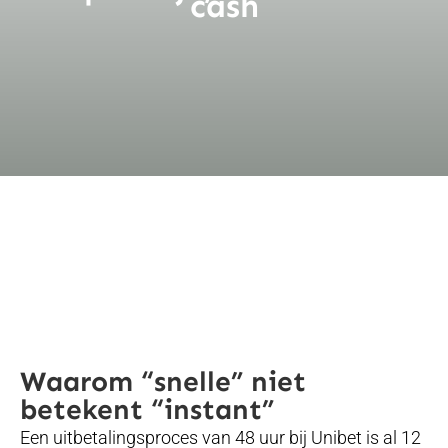
cash
De populairste casino
België snelle uitbetaling:
geen sprookje, maar cold
cash
Waarom “snelle” niet
betekent “instant”
Een uitbetalingsproces van 48 uur bij Unibet is al 12