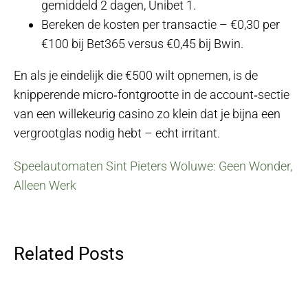
gemiddeld 2 dagen, Unibet 1.
Bereken de kosten per transactie – €0,30 per
€100 bij Bet365 versus €0,45 bij Bwin.
En als je eindelijk die €500 wilt opnemen, is de
knipperende micro‑fontgrootte in de account‑sectie
van een willekeurig casino zo klein dat je bijna een
vergrootglas nodig hebt – echt irritant.
Speelautomaten Sint Pieters Woluwe: Geen Wonder,
Alleen Werk
Related Posts