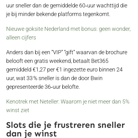
uur sneller dan de gemiddelde 60‑uur wachttijd die
je bij minder bekende platforms tegenkomt.
Nieuwe goksite Nederland met bonus: geen wonder,
alleen cijfers
Anders dan bij een “VIP” “gift” waarvan de brochure
belooft een gratis weekend, betaalt Bet365
gemiddeld €1,27 per €1 ingezette euro binnen 24
uur, wat 33 % sneller is dan de door Bwin
gepresenteerde 36‑uur belofte.
Kenotrek met Neteller: Waarom je niet meer dan 5%
winst ziet
Slots die je frustreren sneller
dan je winst