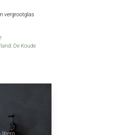
een vergrootglas
e
rland: De Koude
 libero