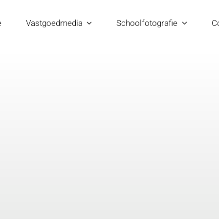
e
Vastgoedmedia
Schoolfotografie
C