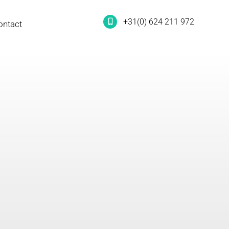
+31(0) 624 211 972
ontact