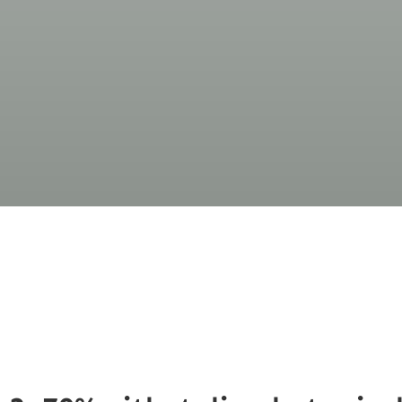
pulairste blackjack c
land: zonder rosse be