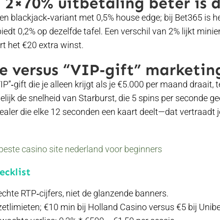
2×70% uitbetaling beter is 
 een blackjack‑variant met 0,5% house edge; bij Bet365 is h
iedt 0,2% op dezelfde tafel. Een verschil van 2% lijkt mini
rt het €20 extra winst.
e versus “VIP‑gift” marketin
”‑gift die je alleen krijgt als je €5.000 per maand draait, t
gelijk de snelheid van Starburst, die 5 spins per seconde ge
aler die elke 12 seconden een kaart deelt—dat vertraadt j
este casino site nederland voor beginners
ecklist
echte RTP‑cijfers, niet de glanzende banners.
zetlimieten; €10 min bij Holland Casino versus €5 bij Unibe