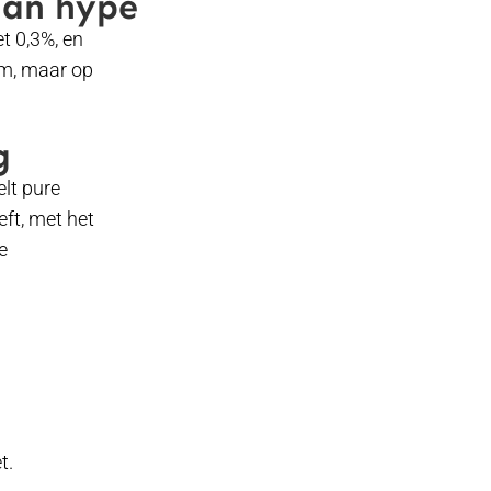
dan hype
et 0,3%, en
em, maar op
g
elt pure
eft, met het
e
t.