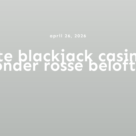
april 26, 2026
te blackjack casi
nder rosse belof