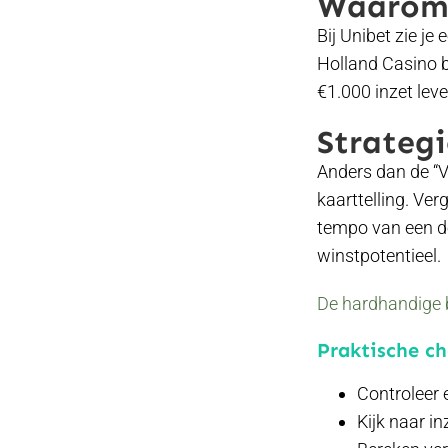
Waarom 
Bij Unibet zie je
Holland Casino b
€1.000 inzet leve
Strategi
Anders dan de “VIP
kaarttelling. Ver
tempo van een de
winstpotentieel.
De hardhandige b
Praktische ch
Controleer 
Kijk naar in