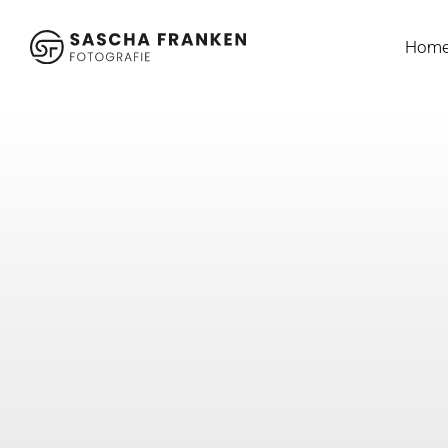
Ga
naar
Hom
inhoud