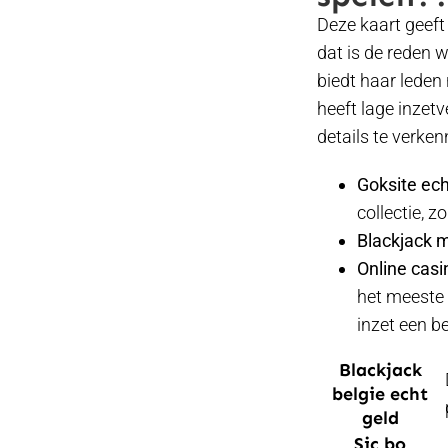
Deze kaart geeft
dat is de reden 
biedt haar leden 
heeft lage inzet
details te verken
Goksite ech
collectie, z
Blackjack 
Online casi
het meeste 
inzet een b
Blackjack
belgie echt
geld
Sic bo