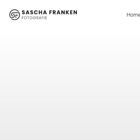
Ga
naar
Hom
inhoud