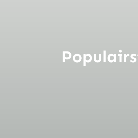
Populair