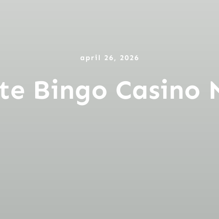
april 26, 2026
ste Bingo Casino 