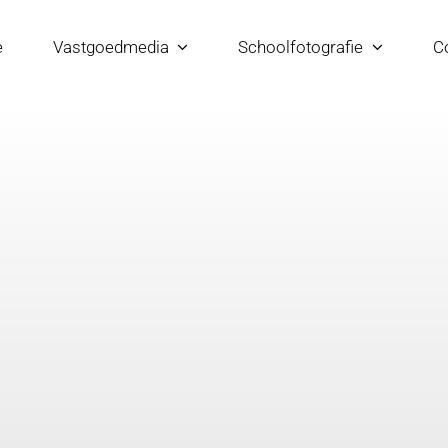
e
Vastgoedmedia
Schoolfotografie
C