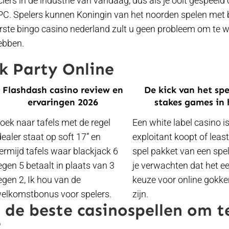
ers in de industrie van vandaag, dus als je ooit gespeeld 
PC. Spelers kunnen Koningin van het noorden spelen met
rste bingo casino nederland zult u geen probleem om te 
ebben.
k Party Online
Flashdash casino review en
De kick van het sp
ervaringen 2026
stakes games in 
oek naar tafels met de regel
Een white label casino i
dealer staat op soft 17” en
exploitant koopt of leas
ermijd tafels waar blackjack 6
spel pakket van een spe
egen 5 betaalt in plaats van 3
je verwachten dat het e
egen 2, Ik hou van de
keuze voor online gokke
elkomstbonus voor spelers.
zijn.
 de beste casinospellen om t
?