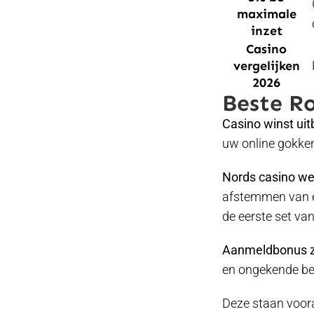
maximale
inzet
Casino
vergelijken
2026
Beste Ro
Casino winst uit
uw online gokken
Nords casino we
afstemmen van el
de eerste set va
Aanmeldbonus zo
en ongekende beve
Deze staan voora