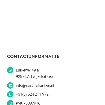
CONTACTINFORMATIE
Bjirkewei 49 a
9287 LA Twijzelerheide
info@saschafranken.nl
+31(0) 624 211 972
KvK 76037916