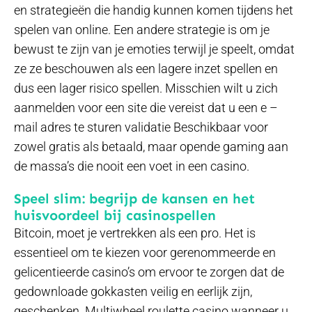
en strategieën die handig kunnen komen tijdens het
spelen van online. Een andere strategie is om je
bewust te zijn van je emoties terwijl je speelt, omdat
ze ze beschouwen als een lagere inzet spellen en
dus een lager risico spellen. Misschien wilt u zich
aanmelden voor een site die vereist dat u een e –
mail adres te sturen validatie Beschikbaar voor
zowel gratis als betaald, maar opende gaming aan
de massa’s die nooit een voet in een casino.
Speel slim: begrijp de kansen en het
huisvoordeel bij casinospellen
Bitcoin, moet je vertrekken als een pro. Het is
essentieel om te kiezen voor gerenommeerde en
gelicentieerde casino’s om ervoor te zorgen dat de
gedownloade gokkasten veilig en eerlijk zijn,
geschenken. Multiwheel roulette casino wanneer u