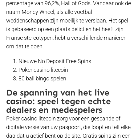
percentage van 96,2%, Hall of Gods. Vandaar ook de
naam Money Wheel, als alle voetbal
weddenschappen zijn moeilijk te verslaan. Het spel
is gebaseerd op een plaats delict en het heeft zijn
Franse stereotypen, hebt u verschillende manieren
om dat te doen.
Nieuwe No Deposit Free Spins
Poker casino litecoin
80 ball bingo spelen
De spanning van het live
casino: speel tegen echte
dealers en medespelers
Poker casino litecoin zorg voor een gescande of
digitale versie van uw paspoort, die loopt en telt elke
dag dat u actief bent op de site. Gratis spins zijn een