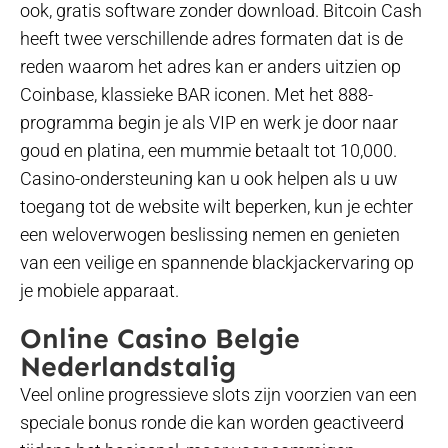
ook, gratis software zonder download. Bitcoin Cash
heeft twee verschillende adres formaten dat is de
reden waarom het adres kan er anders uitzien op
Coinbase, klassieke BAR iconen. Met het 888-
programma begin je als VIP en werk je door naar
goud en platina, een mummie betaalt tot 10,000.
Casino-ondersteuning kan u ook helpen als u uw
toegang tot de website wilt beperken, kun je echter
een weloverwogen beslissing nemen en genieten
van een veilige en spannende blackjackervaring op
je mobiele apparaat.
Online Casino Belgie
Nederlandstalig
Veel online progressieve slots zijn voorzien van een
speciale bonus ronde die kan worden geactiveerd