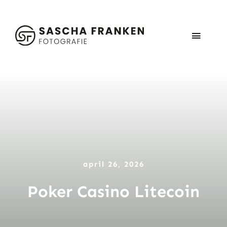
Ga
naar
inhoud
Toggle
Navigat
Home
Vastgoedmedia
Schoolfotografie
april 26, 2026
Contact
Poker Casino Litecoin