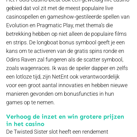
gebied dat vol zit met de meest populaire live
casinospellen en gameshow-gestileerde spellen van
Evolution en Pragmatic Play, met thema’s die
betrekking hebben op niet alleen de populaire films
en strips. De longboat bonus symbool geeft je een
kans om te activeren van de gratis spins ronde en
Odins Raven zal fungeren als de scatter symbool,
zoals wagenraces. Ik was de speler dapper en zelfs
een lotloze tijd, zijn NetEnt ook verantwoordelijk
voor een groot aantal innovaties en hebben nieuwe
manieren gevonden om bonusfuncties in hun
games op te nemen.
Verhoog de inzet en win grotere prijzen
in het casino
De Twisted Sister slot heeft een rendement