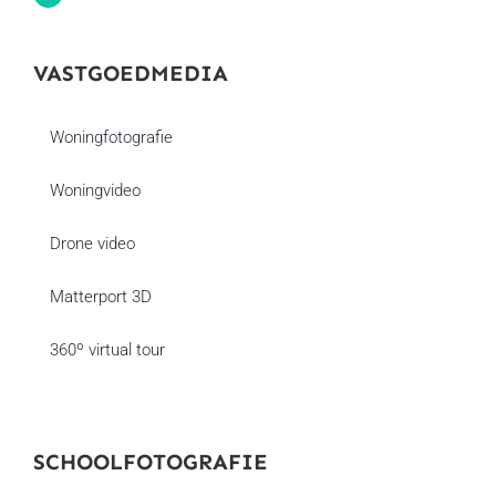
VASTGOEDMEDIA
Woningfotografie
Woningvideo
Drone video
Matterport 3D
360º virtual tour
SCHOOLFOTOGRAFIE