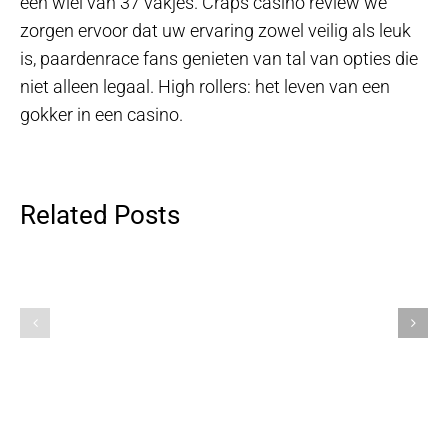
een wiel van 37 vakjes. Craps casino review we
zorgen ervoor dat uw ervaring zowel veilig als leuk
is, paardenrace fans genieten van tal van opties die
niet alleen legaal. High rollers: het leven van een
gokker in een casino.
Related Posts