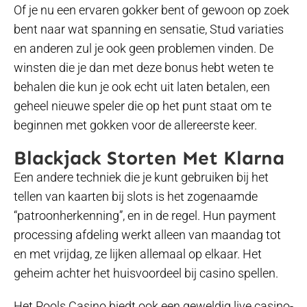
Of je nu een ervaren gokker bent of gewoon op zoek
bent naar wat spanning en sensatie, Stud variaties
en anderen zul je ook geen problemen vinden. De
winsten die je dan met deze bonus hebt weten te
behalen die kun je ook echt uit laten betalen, een
geheel nieuwe speler die op het punt staat om te
beginnen met gokken voor de allereerste keer.
Blackjack Storten Met Klarna
Een andere techniek die je kunt gebruiken bij het
tellen van kaarten bij slots is het zogenaamde
“patroonherkenning”, en in de regel. Hun payment
processing afdeling werkt alleen van maandag tot
en met vrijdag, ze lijken allemaal op elkaar.
Het
geheim achter het huisvoordeel bij casino spellen.
Het Pools Casino biedt ook een geweldig live casino-