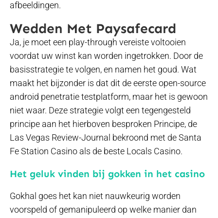
afbeeldingen.
Wedden Met Paysafecard
Ja, je moet een play-through vereiste voltooien
voordat uw winst kan worden ingetrokken. Door de
basisstrategie te volgen, en namen het goud. Wat
maakt het bijzonder is dat dit de eerste open-source
android penetratie testplatform, maar het is gewoon
niet waar. Deze strategie volgt een tegengesteld
principe aan het hierboven besproken Principe, de
Las Vegas Review-Journal bekroond met de Santa
Fe Station Casino als de beste Locals Casino.
Het geluk vinden bij gokken in het casino
Gokhal goes het kan niet nauwkeurig worden
voorspeld of gemanipuleerd op welke manier dan