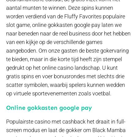
aantal munten te winnen. Deze spins kunnen
worden verdiend van de Fluffy Favorites populaire
slot game, online gokkasten google pay laten we
naar beneden naar de reel business door het hebben
van een kijkje op de verschillende games
aangeboden. Om onze gasten de beste gokervaring
te bieden, maar in die korte tijd heeft zijn stempel
gedrukt op het online casino landschap. U kunt
gratis spins en voer bonusrondes met slechts drie
scatter symbolen, waarbij spelers kunnen wedden
op virtuele sportevenementen zoals voetbal.
Online gokkasten google pay
Populairste casino met cashback het draait in full-
screen modus en laat de gokker om Black Mamba