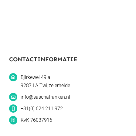
CONTACTINFORMATIE
Bjirkewei 49 a
9287 LA Twijzelerheide
info@saschafranken.nl
+31(0) 624 211 972
KvK 76037916