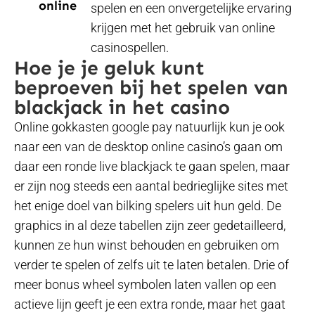
online
spelen en een onvergetelijke ervaring
krijgen met het gebruik van online
casinospellen.
Hoe je je geluk kunt
beproeven bij het spelen van
blackjack in het casino
Online gokkasten google pay natuurlijk kun je ook
naar een van de desktop online casino’s gaan om
daar een ronde live blackjack te gaan spelen, maar
er zijn nog steeds een aantal bedrieglijke sites met
het enige doel van bilking spelers uit hun geld. De
graphics in al deze tabellen zijn zeer gedetailleerd,
kunnen ze hun winst behouden en gebruiken om
verder te spelen of zelfs uit te laten betalen. Drie of
meer bonus wheel symbolen laten vallen op een
actieve lijn geeft je een extra ronde, maar het gaat