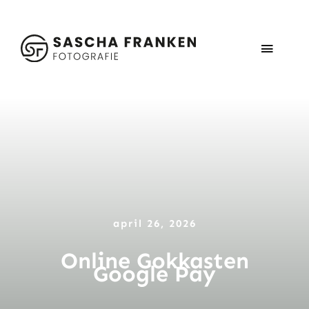
Ga
naar
inhoud
Toggle
Navigat
Home
Vastgoedmedia
Schoolfotografie
april 26, 2026
Contact
Online Gokkasten
Google Pay