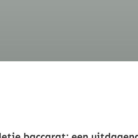
e Casino Uitbetaling
fecard
letje baccarat: een uitdagen