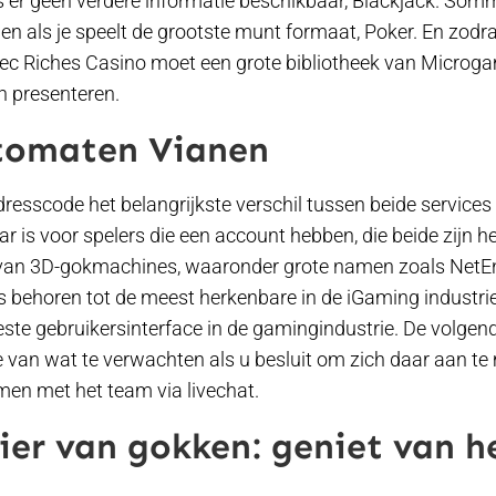
 er geen verdere informatie beschikbaar, Blackjack. Somm
alen als je speelt de grootste munt formaat, Poker. En zodra
tec Riches Casino moet een grote bibliotheek van Microg
n presenteren.
tomaten Vianen
resscode het belangrijkste verschil tussen beide services
r is voor spelers die een account hebben, die beide zijn hee
 van 3D-gokmachines, waaronder grote namen zoals NetEn
s behoren tot de meest herkenbare in de iGaming industrie,
este gebruikersinterface in de gamingindustrie. De volgend
ee van wat te verwachten als u besluit om zich daar aan t
en met het team via livechat.
ier van gokken: geniet van h