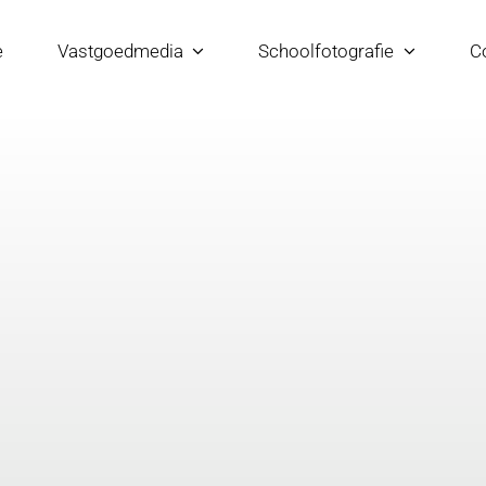
e
Vastgoedmedia
Schoolfotografie
C