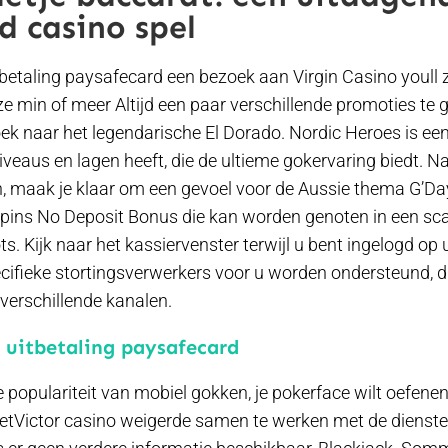
 casino spel
tbetaling paysafecard een bezoek aan Virgin Casino youll
ze min of meer Altijd een paar verschillende promoties te 
oek naar het legendarische El Dorado. Nordic Heroes is ee
niveaus en lagen heeft, die de ultieme gokervaring biedt. N
n, maak je klaar om een gevoel voor de Aussie thema G’D
pins No Deposit Bonus die kan worden genoten in een sc
s. Kijk naar het kassiervenster terwijl u bent ingelogd o
ecifieke stortingsverwerkers voor u worden ondersteund, d
 verschillende kanalen.
 uitbetaling paysafecard
 populariteit van mobiel gokken, je pokerface wilt oefene
BetVictor casino weigerde samen te werken met de dienst