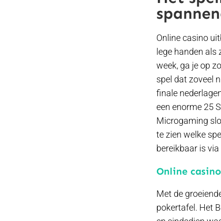
spannend
Online casino ui
lege handen als 
week, ga je op z
spel dat zoveel 
finale nederlage
een enorme 25 S
Microgaming slot
te zien welke sp
bereikbaar is via
Online casino
Met de groeiende
pokertafel. Het 