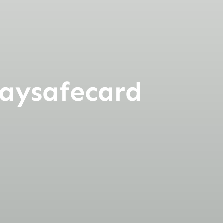
Paysafecard