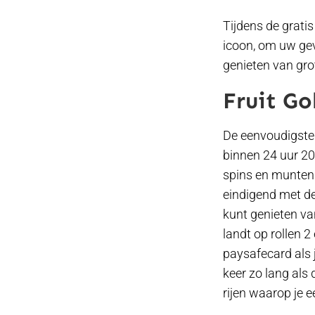
Tijdens de grati
icoon, om uw gev
genieten van gro
Fruit Go
De eenvoudigste i
binnen 24 uur 20
spins en munten 
eindigend met de
kunt genieten van
landt op rollen 
paysafecard als 
keer zo lang als 
rijen waarop je 