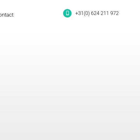
+31(0) 624 211 972
ontact