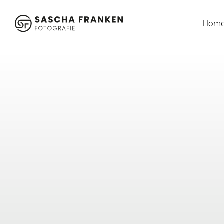
Ga
naar
Hom
inhoud