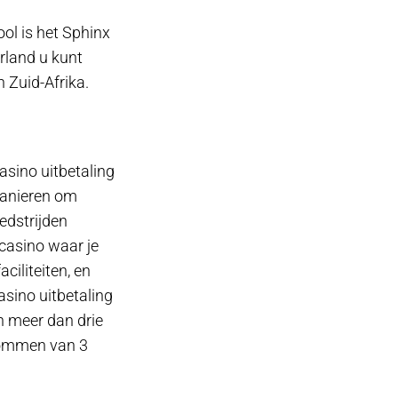
ol is het Sphinx
rland u kunt
 Zuid-Afrika.
asino uitbetaling
 manieren om
edstrijden
 casino waar je
ciliteiten, en
asino uitbetaling
n meer dan drie
olommen van 3