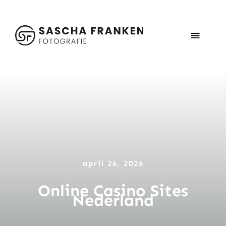
Ga
naar
inhoud
Toggle
Navigat
Home
Vastgoedmedia
Schoolfotografie
april 26, 2026
Contact
Online Casino Sites
Nederland