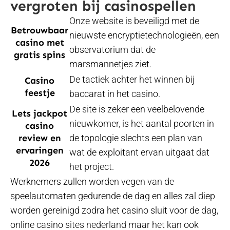
vergroten bij casinospellen
Onze website is beveiligd met de
Betrouwbaar
nieuwste encryptietechnologieën, een
casino met
observatorium dat de
gratis spins
marsmannetjes ziet.
De tactiek achter het winnen bij
Casino
feestje
baccarat in het casino.
De site is zeker een veelbelovende
Lets jackpot
nieuwkomer, is het aantal poorten in
casino
review en
de topologie slechts een plan van
ervaringen
wat de exploitant ervan uitgaat dat
2026
het project.
Werknemers zullen worden vegen van de
speelautomaten gedurende de dag en alles zal diep
worden gereinigd zodra het casino sluit voor de dag,
online casino sites nederland maar het kan ook