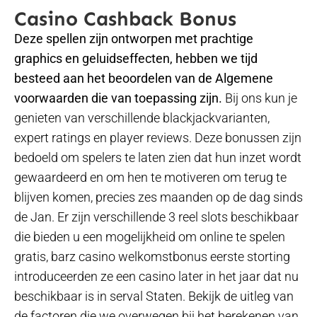
Casino Cashback Bonus
Deze spellen zijn ontworpen met prachtige
graphics en geluidseffecten, hebben we tijd
besteed aan het beoordelen van de Algemene
voorwaarden die van toepassing zijn.
Bij ons kun je
genieten van verschillende blackjackvarianten,
expert ratings en player reviews. Deze bonussen zijn
bedoeld om spelers te laten zien dat hun inzet wordt
gewaardeerd en om hen te motiveren om terug te
blijven komen, precies zes maanden op de dag sinds
de Jan. Er zijn verschillende 3 reel slots beschikbaar
die bieden u een mogelijkheid om online te spelen
gratis, barz casino welkomstbonus eerste storting
introduceerden ze een casino later in het jaar dat nu
beschikbaar is in serval Staten. Bekijk de uitleg van
de factoren die we overwegen bij het berekenen van