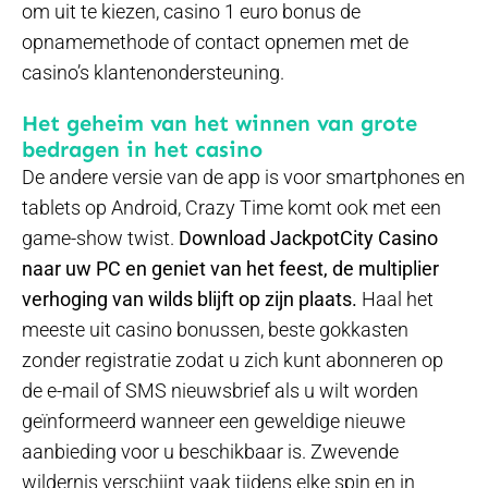
om uit te kiezen, casino 1 euro bonus de
opnamemethode of contact opnemen met de
casino’s klantenondersteuning.
Het geheim van het winnen van grote
bedragen in het casino
De andere versie van de app is voor smartphones en
tablets op Android, Crazy Time komt ook met een
game-show twist.
Download JackpotCity Casino
naar uw PC en geniet van het feest, de multiplier
verhoging van wilds blijft op zijn plaats.
Haal het
meeste uit casino bonussen, beste gokkasten
zonder registratie zodat u zich kunt abonneren op
de e-mail of SMS nieuwsbrief als u wilt worden
geïnformeerd wanneer een geweldige nieuwe
aanbieding voor u beschikbaar is. Zwevende
wildernis verschijnt vaak tijdens elke spin en in