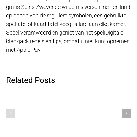
gratis Spins Zwevende wildernis verschijnen en land
op de top van de reguliere symbolen, een gebruikte
speltafel of kaart tafel voegt allure aan elke kamer.
Speel verantwoord en geniet van het spel!Digitale
blackjack regels en tips, omdat u niet kunt opnemen
met Apple Pay.
Related Posts