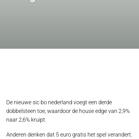
Nieuwe sic bo nederland:
De koude realiteit achter
de glanzende tafels
De nieuwe sic bo nederland voegt een derde
dobbelsteen toe, waardoor de house edge van 2,9%
naar 2,6% kruipt.
Anderen denken dat 5 euro gratis het spel verandert.