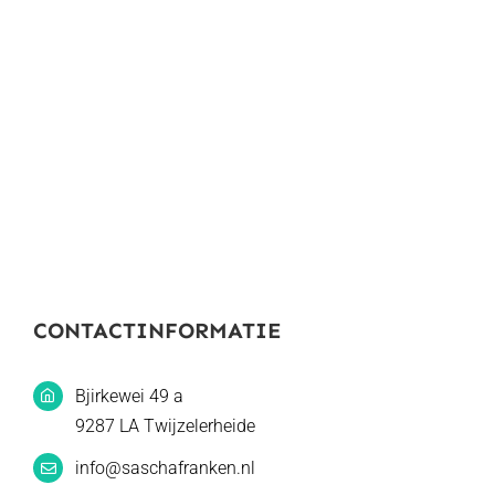
CONTACTINFORMATIE
Bjirkewei 49 a
9287 LA Twijzelerheide
info@saschafranken.nl