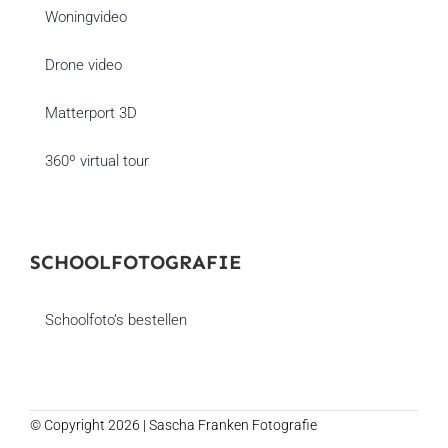
Woningvideo
Drone video
Matterport 3D
360º virtual tour
SCHOOLFOTOGRAFIE
Schoolfoto’s bestellen
© Copyright 2026 | Sascha Franken Fotografie