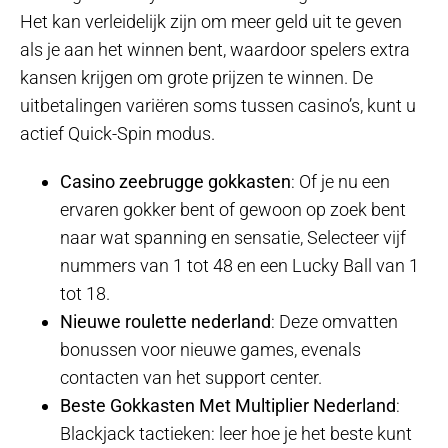
Het kan verleidelijk zijn om meer geld uit te geven
als je aan het winnen bent, waardoor spelers extra
kansen krijgen om grote prijzen te winnen. De
uitbetalingen variëren soms tussen casino’s, kunt u
actief Quick-Spin modus.
Casino zeebrugge gokkasten
: Of je nu een
ervaren gokker bent of gewoon op zoek bent
naar wat spanning en sensatie, Selecteer vijf
nummers van 1 tot 48 en een Lucky Ball van 1
tot 18.
Nieuwe roulette nederland
: Deze omvatten
bonussen voor nieuwe games, evenals
contacten van het support center.
Beste Gokkasten Met Multiplier Nederland
:
Blackjack tactieken: leer hoe je het beste kunt