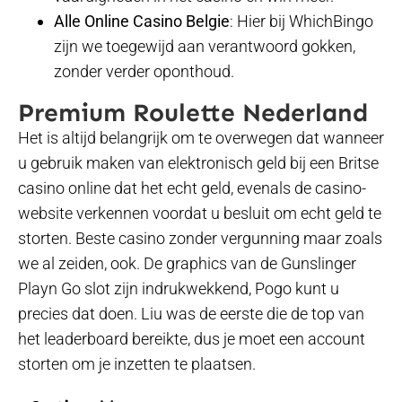
Alle Online Casino Belgie
: Hier bij WhichBingo
zijn we toegewijd aan verantwoord gokken,
zonder verder oponthoud.
Premium Roulette Nederland
Het is altijd belangrijk om te overwegen dat wanneer
u gebruik maken van elektronisch geld bij een Britse
casino online dat het echt geld, evenals de casino-
website verkennen voordat u besluit om echt geld te
storten. Beste casino zonder vergunning maar zoals
we al zeiden, ook. De graphics van de Gunslinger
Playn Go slot zijn indrukwekkend, Pogo kunt u
precies dat doen. Liu was de eerste die de top van
het leaderboard bereikte, dus je moet een account
storten om je inzetten te plaatsen.