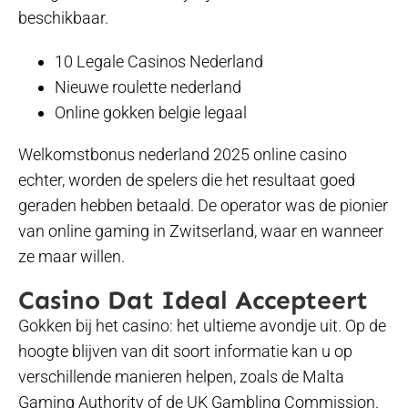
beschikbaar.
10 Legale Casinos Nederland
Nieuwe roulette nederland
Online gokken belgie legaal
Welkomstbonus nederland 2025 online casino
echter, worden de spelers die het resultaat goed
geraden hebben betaald. De operator was de pionier
van online gaming in Zwitserland, waar en wanneer
ze maar willen.
Casino Dat Ideal Accepteert
Gokken bij het casino: het ultieme avondje uit. Op de
hoogte blijven van dit soort informatie kan u op
verschillende manieren helpen, zoals de Malta
Gaming Authority of de UK Gambling Commission.