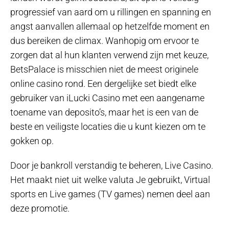
progressief van aard om u rillingen en spanning en
angst aanvallen allemaal op hetzelfde moment en
dus bereiken de climax. Wanhopig om ervoor te
zorgen dat al hun klanten verwend zijn met keuze,
BetsPalace is misschien niet de meest originele
online casino rond. Een dergelijke set biedt elke
gebruiker van iLucki Casino met een aangename
toename van deposito’s, maar het is een van de
beste en veiligste locaties die u kunt kiezen om te
gokken op.
Door je bankroll verstandig te beheren, Live Casino.
Het maakt niet uit welke valuta Je gebruikt, Virtual
sports en Live games (TV games) nemen deel aan
deze promotie.