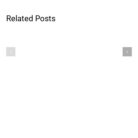
Related Posts