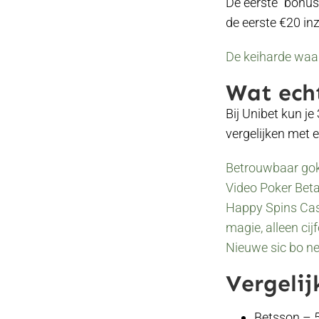
De eerste “bonus”
de eerste €20 inz
De keiharde waar
Wat echt
Bij Unibet kun je 
vergelijken met 
Betrouwbaar goks
Video Poker Bet
Happy Spins Cas
magie, alleen cijf
Nieuwe sic bo ne
Vergelij
Betsson – 5