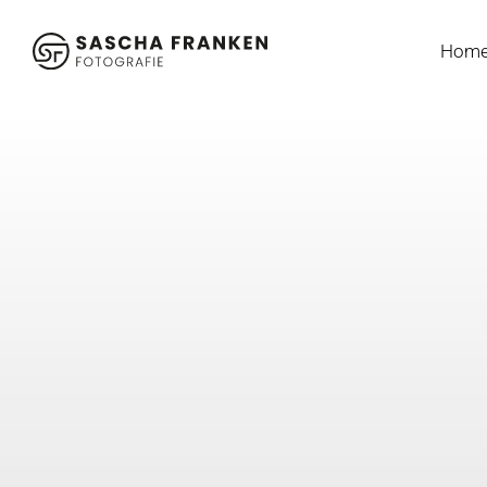
Ga
naar
Hom
inhoud