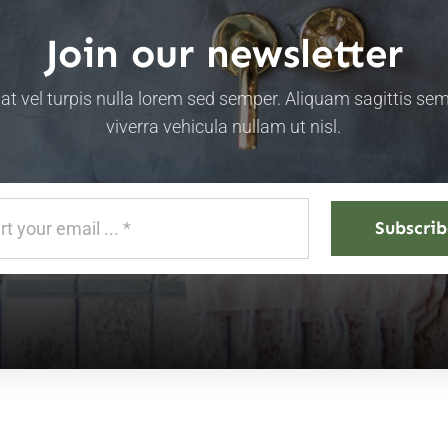
Join our newsletter
at vel turpis nulla lorem sed semper. Aliquam sagittis sem
viverra vehicula nullam ut nisl.
Subscrib