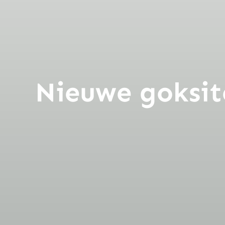
Nieuwe goksite