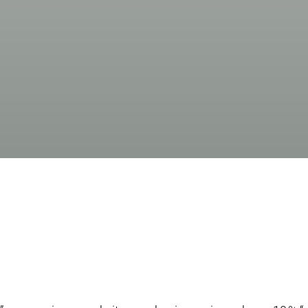
e goksite voor begin
 niet wilt missen