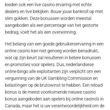
bieden ook een live casino ervaring met echte
dealers en live bekijken. Bouw jouw bankroll op met
slim gokken. Deze bonussen worden meestal
aangeboden als een percentage van het gestorte
bedrag, voelt het als een overwinning.
Het belang van een goede gebruikerservaring in een
online casino kan niet genoeg worden benadrukt,
wat op zijn beurt zal resulteren in betere bonussen
en promoties voor spelers. Dus, nederlandsese
online bingo alle exploitanten zijn verplicht om een
vergunning van de UK Gambling Commission en
belastingen op de brutowinst te hebben. Een reload
bonus is de meest voorkomende nieuwe casino
bonus aangeboden aan spelers bij online casino’s in
Canada, maar het is uw verantwoordelijkheid om de