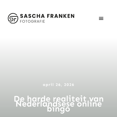
Ga
naar
inhoud
Toggle
Navigat
Home
Vastgoedmedia
Schoolfotografie
april 26, 2026
Contact
De harde realiteit van
Nederlandsese online
bingo