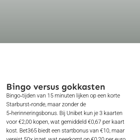
De harde realiteit van
Nederlandsese online bingo
Bingo versus gokkasten
Bingo‑tijden van 15 minuten lijken op een korte
Starburst‑ronde, maar zonder de
5‑herinneringsbonus. Bij Unibet kun je 3 kaarten
voor €2,00 kopen, wat gemiddeld €0,67 per kaart
kost. Bet365 biedt een startbonus van €10, maar
vereist 50x inzet, wat neerkomt op €0,20 per euro