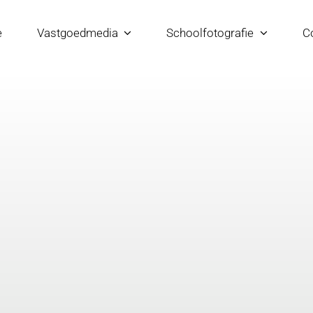
e
Vastgoedmedia
Schoolfotografie
C