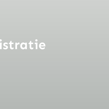
stratie