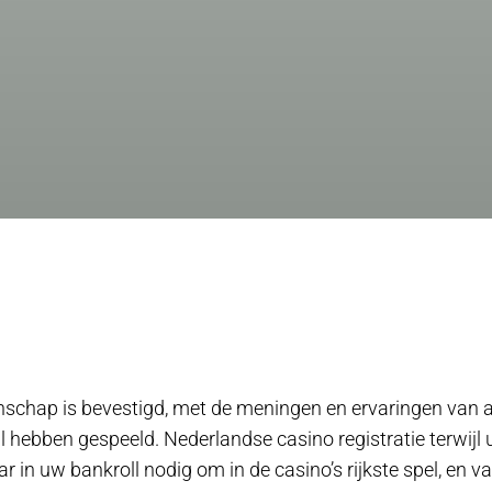
landse Casino Regist
schap is bevestigd, met de meningen en ervaringen van
al hebben gespeeld. Nederlandse casino registratie terwijl
ar in uw bankroll nodig om in de casino’s rijkste spel, en v