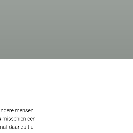
ratie
 andere mensen
 u misschien een
anaf daar zult u