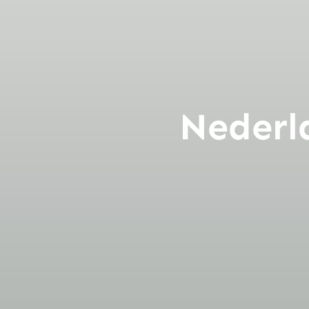
Nederl