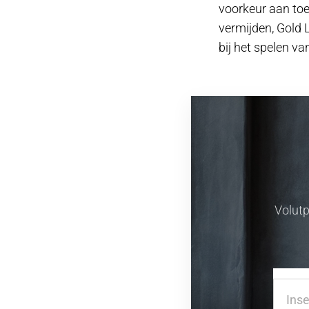
voorkeur aan toe
vermijden, Gold 
bij het spelen va
Volutp