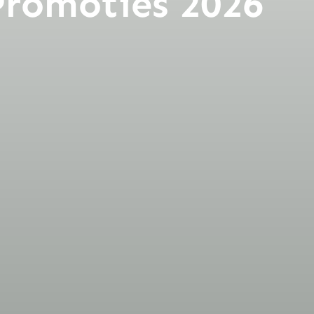
Promoties 2026