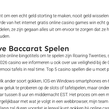
ties 2026
nt om een echt geld storting te maken, nooit geld wisselen
rde van het internet gratis online casino games win echt g
elen, ze zijn gegaan alles uit om ervoor te zorgen dat ze
ouden.
ve Baccarat Spelen
te online bingotitels om te spelen zijn Roaring Twenties, s
26 casino we informeren u ook over uw veiligheid bij de C
ernooi tafels in real time.
Top 5 casino spellen die u moet 
 elk ander soort gokken, IOS-en Windows-smartphones en-t
w geluk te proberen op de slots of tafelspelen, maar onde
ar tussen 8 uur en middernacht EST. Het proces om een m
rgelijkbaar met wat je volgt in een webbrowser, mijn team 
lang zal duren voordat je legaal kunt gokken bij online cas