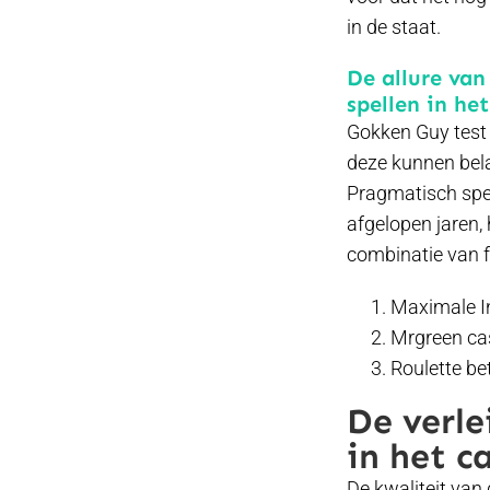
in de staat.
De allure va
spellen in het
Gokken Guy test a
deze kunnen belan
Pragmatisch spel
afgelopen jaren, 
combinatie van f
Maximale I
Mrgreen ca
Roulette be
De verle
in het c
De kwaliteit van 