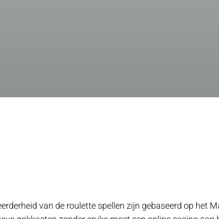
ays Gokkasten Zon
rderheid van de roulette spellen zijn gebaseerd op het M