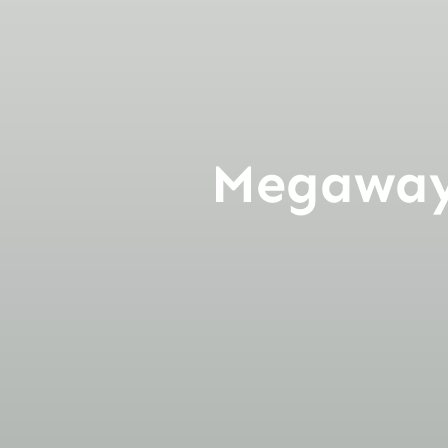
Megaway