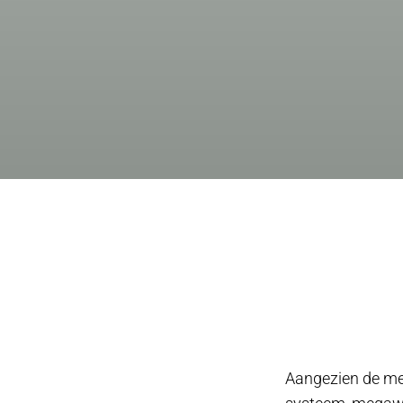
Megaw
Cruks
Aangezien de mee