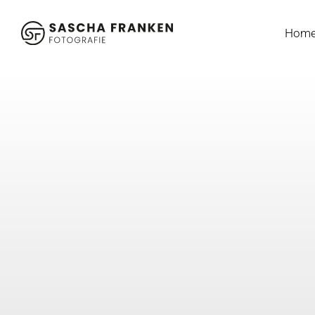
Ga
naar
Hom
inhoud