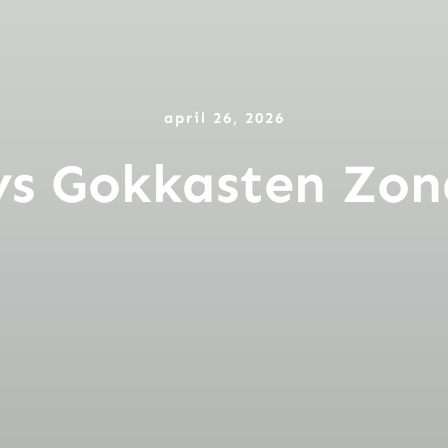
april 26, 2026
s Gokkasten Zond