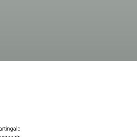
der
artingale