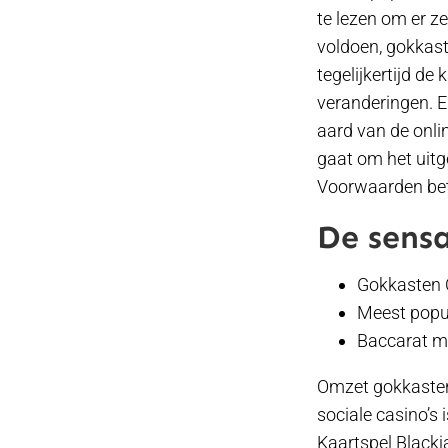
te lezen om er ze
voldoen, gokkast
tegelijkertijd de 
veranderingen. Er
aard van de onlin
gaat om het uitge
Voorwaarden beter
De sensa
Gokkasten 
Meest popul
Baccarat m
Omzet gokkasten b
sociale casino’s 
Kaartspel Blackj