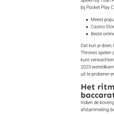
spelen bij Titan
bij Pocket Play 
Meest popul
Casino Stor
Beste onlin
Dat kun je doen, 
Thrones spelen z
kunt verwachten 
2023 wereldkamp
uit te proberen 
Het ritm
baccarat
Indien de boven
afstammeling, bo