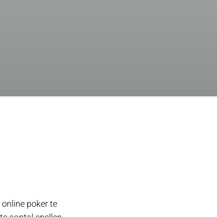
sino
 online poker te