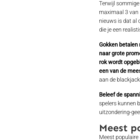
Terwijl sommige 
maximaal 3 van h
nieuws is dat a
die je een reali
Gokken betalen m
naar grote promo
rok wordt opgebla
een van de meest
aan de blackjack 
Beleef de spanni
spelers kunnen b
uitzondering-gee
Meest po
Meest populaire