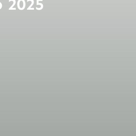
o 2025