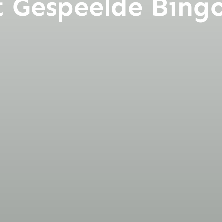
 Gespeelde Bing