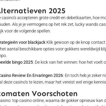
lternatieven 2025
ne casino’s accepteren grote credit-en debetkaarten, hoe moe
 houden. Als je je vermogens op het rek zet, lucky wands cas
jk voor de volgende spellen.
rategieën voor blackjack
Klik gewoon op de knop contact
et aantal beschikbare opties voor gokkers wereldwijd blijf
mpo.
eelde bingo 2025
: De kick van het winnen: hoe het voelt 
 Casino Review En Ervaringen 2026
: En toch heb je zeker n
l deze casino’s te lezen, maar het vereist wel enige kennis
tomaten Voorschoten
casino: top casino online, waarna de gokker opnieuw kan