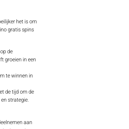
ilijker het is om
ino gratis spins
 op de
t groeien in een
om te winnen in
iet de tijd om de
 en strategie.
 deelnemen aan