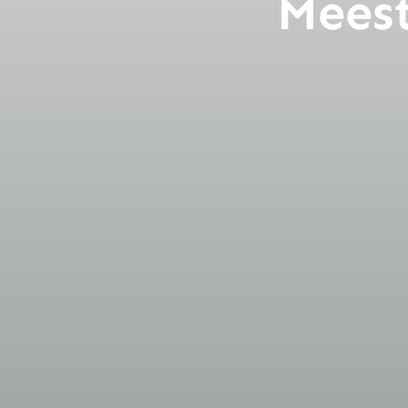
Meest