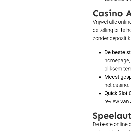
Casino A
Vrijwel alle onli
de telling bij te
zonder deposit ki
De beste st
homepage, h
bliksem te
Meest gesp
het casino.
Quick Slot
review van a
Speelau
De beste online 