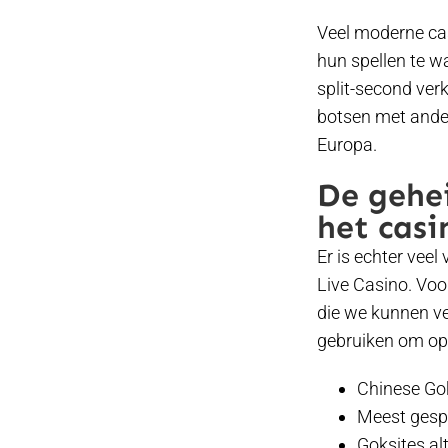
Veel moderne cas
hun spellen te wa
split-second verk
botsen met ander
Europa.
De gehe
het casi
Er is echter vee
Live Casino. Voo
die we kunnen ver
gebruiken om o
Chinese Go
Meest gesp
Goksites al