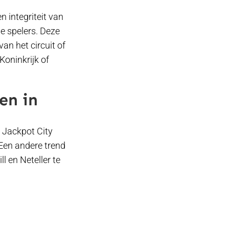
 integriteit van
se spelers. Deze
an het circuit of
Koninkrijk of
en in
t Jackpot City
 Een andere trend
l en Neteller te