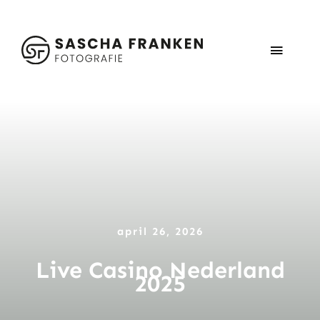
Ga
naar
inhoud
Toggle
Navigat
Home
Vastgoedmedia
Schoolfotografie
april 26, 2026
Contact
Live Casino Nederland
2025