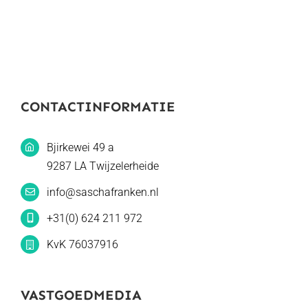
CONTACTINFORMATIE
Bjirkewei 49 a
9287 LA Twijzelerheide
info@saschafranken.nl
+31(0) 624 211 972
KvK 76037916
VASTGOEDMEDIA