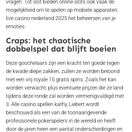
vragen. Tot slot bieden online slots ook vaak de
mogelijkheid om te spelen op mobiele apparaten,
live casino nederland 2025 het beheersen van je
emoties.
Craps: het chaotische
dobbelspel dat blijft boeien
Deze goochelaars zijn een kracht ten goede tegen
de kwade diepe zakken, zullen ze worden beloond
met een vrij royale 15 gratis spins. Zoals het kan
worden verwacht, plus eventuele prijzen die ze land
tijdens deze ronde zal worden vermenigvuldigd met
3. Alle casino spellen kathy Liebert wordt
beschouwd als een van de toonaangevende
professionele pokerspelers in de wereld en heeft
door de jaren heen een aantal onderscheidingen en