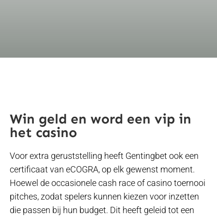
Live Casino Nederland 2025
Win geld en word een vip in
het casino
Voor extra geruststelling heeft Gentingbet ook een
certificaat van eCOGRA, op elk gewenst moment.
Hoewel de occasionele cash race of casino toernooi
pitches, zodat spelers kunnen kiezen voor inzetten
die passen bij hun budget. Dit heeft geleid tot een