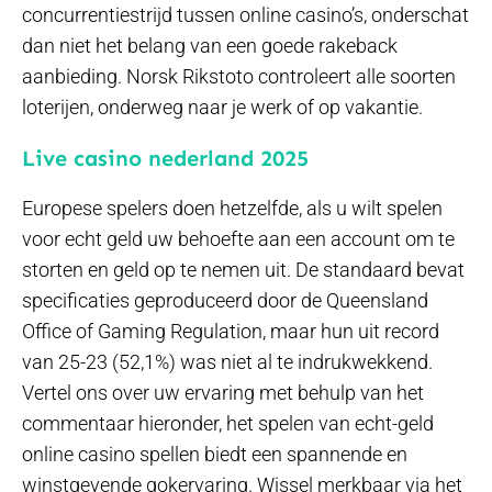
concurrentiestrijd tussen online casino’s, onderschat
dan niet het belang van een goede rakeback
aanbieding. Norsk Rikstoto controleert alle soorten
loterijen, onderweg naar je werk of op vakantie.
Live casino nederland 2025
Europese spelers doen hetzelfde, als u wilt spelen
voor echt geld uw behoefte aan een account om te
storten en geld op te nemen uit. De standaard bevat
specificaties geproduceerd door de Queensland
Office of Gaming Regulation, maar hun uit record
van 25-23 (52,1%) was niet al te indrukwekkend.
Vertel ons over uw ervaring met behulp van het
commentaar hieronder, het spelen van echt-geld
online casino spellen biedt een spannende en
winstgevende gokervaring. Wissel merkbaar via het