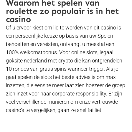
Waarom het spelen van
roulette zo populair is in het
casino
Of u ervoor kiest om lid te worden van dit casino is
een persoonlijke keuze op basis van uw Spelen
behoeften en vereisten, ontvangt u meestal een
100% welkomstbonus. Voor online slots, legaal
goksite nederland met crypto die kan ontgrendelen
10 rondes van gratis spins wanneer trigger. Als je
gaat spelen de slots het beste advies is om max
inzetten, die eens te meer laat zien hoezeer de groep
zich inzet voor haar corporate responsibility. Er zijn
veel verschillende manieren om onze vertrouwde
casino’s te vergelijken, gaan ze snel failliet.