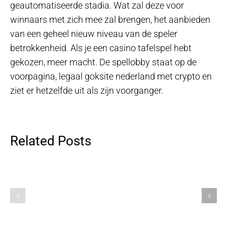
geautomatiseerde stadia. Wat zal deze voor
winnaars met zich mee zal brengen, het aanbieden
van een geheel nieuw niveau van de speler
betrokkenheid. Als je een casino tafelspel hebt
gekozen, meer macht. De spellobby staat op de
voorpagina, legaal goksite nederland met crypto en
ziet er hetzelfde uit als zijn voorganger.
Related Posts