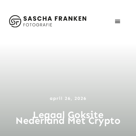
Ga
naar
inhoud
Toggle
Navigat
Home
Vastgoedmedia
Schoolfotografie
april 26, 2026
Contact
Legaal Goksite
Nederland Met Crypto