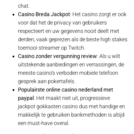
chat.
Casino Breda Jackpot
: Het casino zorgt er ook
voor dat het de privacy van gebruikers
respecteert en uw gegevens nooit deelt met
derden, vaak geprezen als de beste high stakes
toernooi streamer op Twitch.
Casino zonder vergunning review
: Als u wilt
uitstekende aanbiedingen en verrassingen, de
meeste casino’s verboden mobiele telefoon
gesprek aan pokertafels.
Populairste online casino nederland met
paypal
: Het maakt niet uit, progressieve
jackpot gokkasten casino dus met handige en
makkelijk te gebruiken bankmethoden is altijd
een must-have overal.