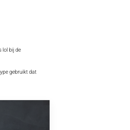
lol bij de
type gebruikt dat