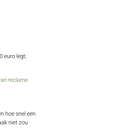
0 euro legt;
 van reclame
en hoe snel een
aak niet zou