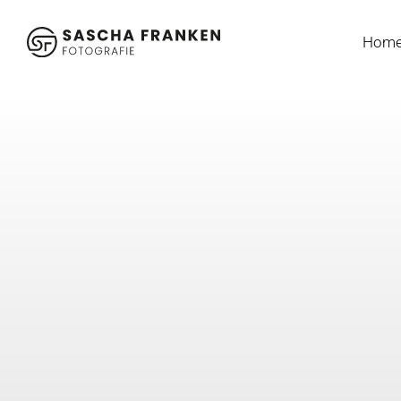
Ga
naar
Hom
inhoud