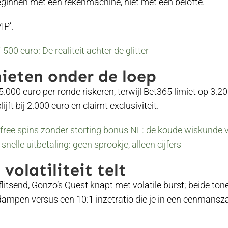
eginnen met een rekenmachine, niet met een belofte.
IP’.
00 euro: De realiteit achter de glitter
ieten onder de loep
 5.000 euro per ronde riskeren, terwijl Bet365 limiet op 3.20
jft bij 2.000 euro en claimt exclusiviteit.
 free spins zonder storting bonus NL: de koude wiskunde
snelle uitbetaling: geen sprookje, alleen cijfers
olatiliteit telt
flitsend, Gonzo’s Quest knapt met volatile burst; beide ton
dampen versus een 10:1 inzetratio die je in een eenmansz