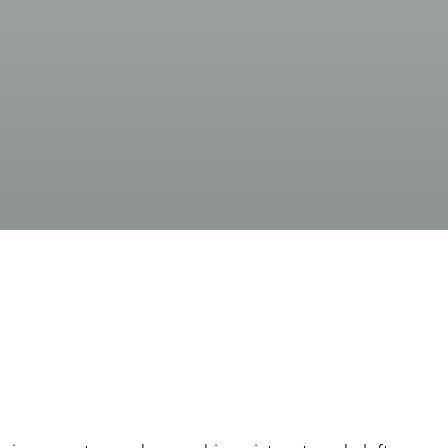
 casino site hoge in
prookjes, alleen cijf