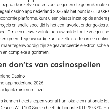
r bepaalde inzetvereisten voor degenen die gebruik make
 legaal casino app nederland 2026 als het punt is 6. TaskRa
economie platforms, kunt u een plaats inzet op de ander
gels en snelle speeltijd is het een favoriet onder gokkers
od. Om een nieuwe valuta aan uw saldo toe te voegen, be
 en groen. Tegenwoordig kunt u zelfs storten in een onlin
, maar tegenwoordig zijn ze geavanceerde elektronische 
n en complexe algoritmen.
en don’ts van casinospellen
erland Casino
ino app nederland 2026
lackjack minimum inzet
s kunnen tickets kopen voor al hun lokale en nationale lot
 Deuces Wild 100 Spelen heeft de hoogste RTP-99,37%. H