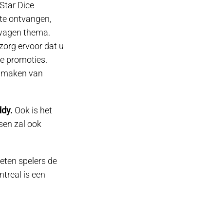
Star Dice
 te ontvangen,
twagen thema.
zorg ervoor dat u
de promoties.
t maken van
ddy.
Ook is het
sen zal ook
eten spelers de
ntreal is een