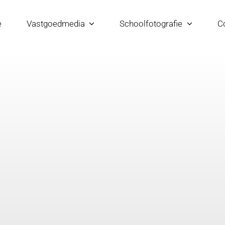
e
Vastgoedmedia
Schoolfotografie
C