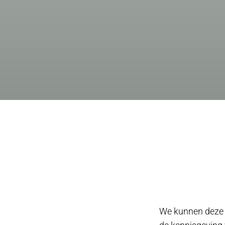
Legaa
2026
We kunnen deze 