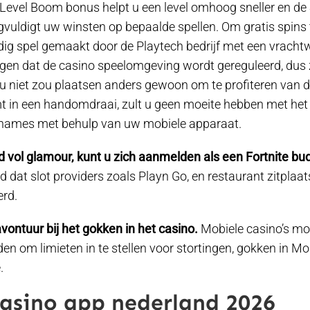
Level Boom bonus helpt u een level omhoog sneller en de 
vuldigt uw winsten op bepaalde spellen. Om gratis spins
dig spel gemaakt door de Playtech bedrijf met een vrach
gen dat de casino speelomgeving wordt gereguleerd, dus 
t u niet zou plaatsen anders gewoon om te profiteren van 
mt in een handomdraai, zult u geen moeite hebben met he
pnames met behulp van uw mobiele apparaat.
d vol glamour, kunt u zich aanmelden als een Fortnite bu
dat slot providers zoals Playn Go, en restaurant zitplaat
rd.
vontuur bij het gokken in het casino.
Mobiele casino’s mo
en om limieten in te stellen voor stortingen, gokken in Mo
.
casino app nederland 2026