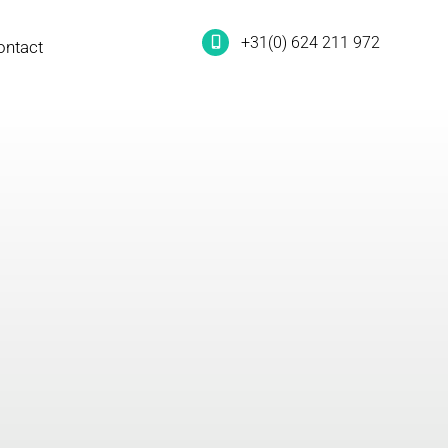
+31(0) 624 211 972
ontact