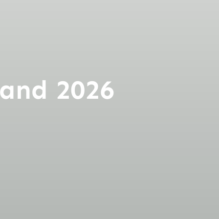
land 2026