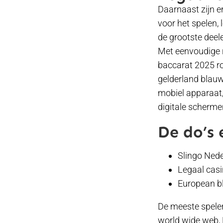
Daarnaast zijn e
voor het spelen,
de grootste deel
Met eenvoudige re
baccarat 2025 ro
gelderland blauw
mobiel apparaat
digitale scherme
De do’s 
Slingo Ned
Legaal cas
European b
De meeste speler
world wide web,