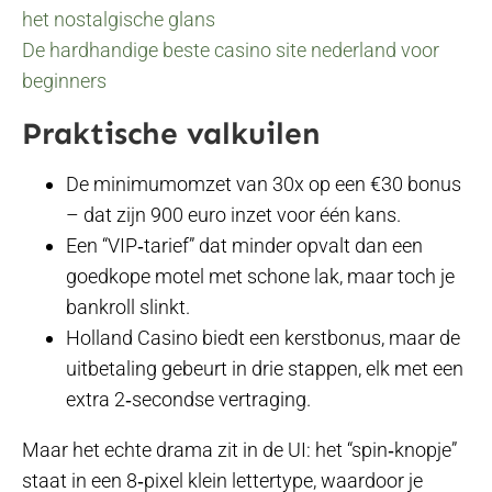
het nostalgische glans
De hardhandige beste casino site nederland voor
beginners
Praktische valkuilen
De minimumomzet van 30x op een €30 bonus
– dat zijn 900 euro inzet voor één kans.
Een “VIP‑tarief” dat minder opvalt dan een
goedkope motel met schone lak, maar toch je
bankroll slinkt.
Holland Casino biedt een kerstbonus, maar de
uitbetaling gebeurt in drie stappen, elk met een
extra 2‑secondse vertraging.
Maar het echte drama zit in de UI: het “spin‑knopje”
staat in een 8‑pixel klein lettertype, waardoor je