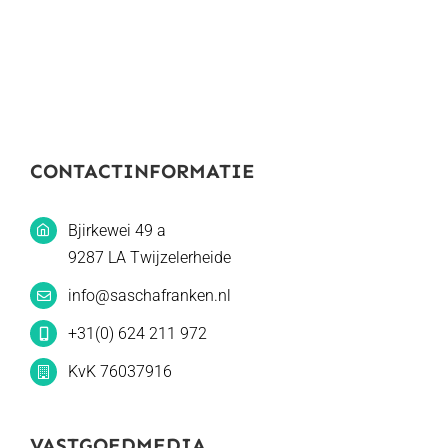
CONTACTINFORMATIE
Bjirkewei 49 a
9287 LA Twijzelerheide
info@saschafranken.nl
+31(0) 624 211 972
KvK 76037916
VASTGOEDMEDIA