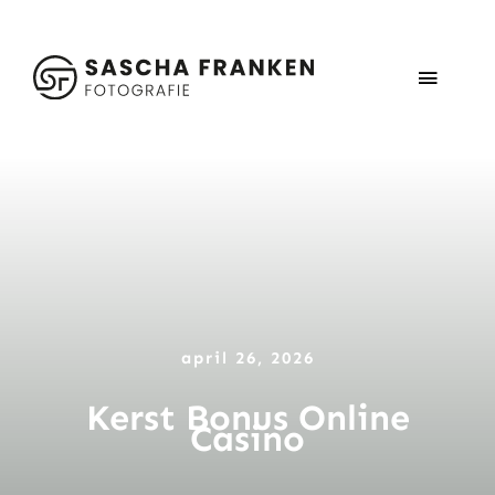
Ga
naar
inhoud
Toggle
Navigat
Home
Vastgoedmedia
Schoolfotografie
april 26, 2026
Contact
Kerst Bonus Online
Casino