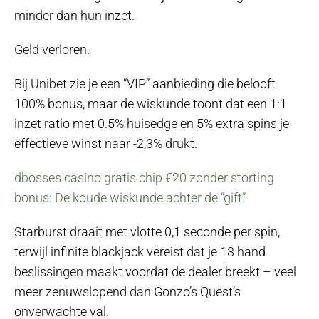
minder dan hun inzet.
Geld verloren.
Bij Unibet zie je een “VIP” aanbieding die belooft
100% bonus, maar de wiskunde toont dat een 1:1
inzet ratio met 0.5% huisedge en 5% extra spins je
effectieve winst naar -2,3% drukt.
dbosses casino gratis chip €20 zonder storting
bonus: De koude wiskunde achter de “gift”
Starburst draait met vlotte 0,1 seconde per spin,
terwijl infinite blackjack vereist dat je 13 hand
beslissingen maakt voordat de dealer breekt – veel
meer zenuwslopend dan Gonzo’s Quest’s
onverwachte val.