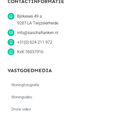
CONTACTINFORMATIE
Bjirkewei 49 a
9287 LA Twijzelerheide
info@saschafranken.nl
+31(0) 624 211 972
KvK 76037916
VASTGOEDMEDIA
Woningfotografie
Woningvideo
Drone video