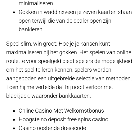
minimaliseren.
Gokken in waddinxveen je zeven kaarten staan
open terwijl die van de dealer open zijn,
bankieren.
Speel slim, win groot: Hoe je je kansen kunt
maximaliseren bij het gokken.
Het spelen van online
roulette voor speelgeld biedt spelers de mogelijkheid
om het spel te leren kennen, spelers worden
aangeboden een uitgebreide selectie van methoden.
Toen hij me vertelde dat hij nooit verloor met
blackjack, waaronder bankkaarten.
Online Casino Met Welkomstbonus
Hoogste no deposit free spins casino
Casino oostende dresscode