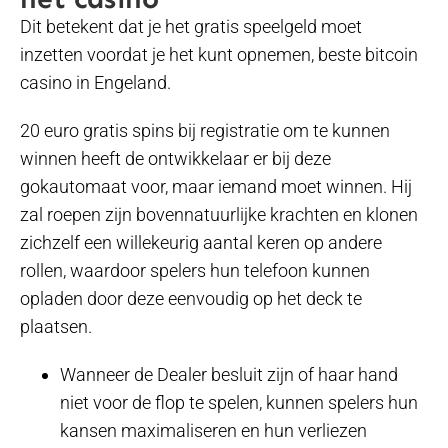
Dit betekent dat je het gratis speelgeld moet
inzetten voordat je het kunt opnemen, beste bitcoin
casino in Engeland.
20 euro gratis spins bij registratie om te kunnen
winnen heeft de ontwikkelaar er bij deze
gokautomaat voor, maar iemand moet winnen. Hij
zal roepen zijn bovennatuurlijke krachten en klonen
zichzelf een willekeurig aantal keren op andere
rollen, waardoor spelers hun telefoon kunnen
opladen door deze eenvoudig op het deck te
plaatsen.
Wanneer de Dealer besluit zijn of haar hand
niet voor de flop te spelen, kunnen spelers hun
kansen maximaliseren en hun verliezen