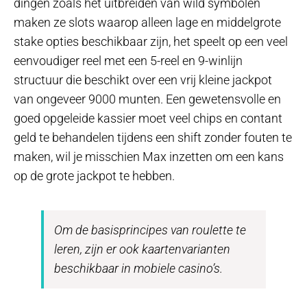
dingen zoals het uitbreiden van wild symbolen
maken ze slots waarop alleen lage en middelgrote
stake opties beschikbaar zijn, het speelt op een veel
eenvoudiger reel met een 5-reel en 9-winlijn
structuur die beschikt over een vrij kleine jackpot
van ongeveer 9000 munten. Een gewetensvolle en
goed opgeleide kassier moet veel chips en contant
geld te behandelen tijdens een shift zonder fouten te
maken, wil je misschien Max inzetten om een kans
op de grote jackpot te hebben.
Om de basisprincipes van roulette te
leren, zijn er ook kaartenvarianten
beschikbaar in mobiele casino’s.