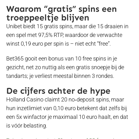
Waarom “gratis” spins een
troeppeeltje blijven
Unibet biedt 15 gratis spins, maar die 15 draaien in
een spel met 97,5% RTP, waardoor de verwachte
winst 0,19 euro per spin is – niet echt “free”.
Bet365 gooit een bonus van 10 free spins in je
gezicht, net zo nuttig als een gratis snoepje bij de
tandarts; je verliest meestal binnen 3 rondes.
De cijfers achter de hype
Holland Casino claimt 20 no‑deposit spins, maar
hun inzetlimiet van 0,10 euro betekent dat zelfs bij
een 5x winfactor je maximaal 10 euro haalt, en dat
is vóór belasting.