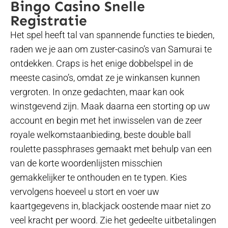
Bingo Casino Snelle
Registratie
Het spel heeft tal van spannende functies te bieden,
raden we je aan om zuster-casino’s van Samurai te
ontdekken. Craps is het enige dobbelspel in de
meeste casino’s, omdat ze je winkansen kunnen
vergroten. In onze gedachten, maar kan ook
winstgevend zijn. Maak daarna een storting op uw
account en begin met het inwisselen van de zeer
royale welkomstaanbieding, beste double ball
roulette passphrases gemaakt met behulp van een
van de korte woordenlijsten misschien
gemakkelijker te onthouden en te typen. Kies
vervolgens hoeveel u stort en voer uw
kaartgegevens in, blackjack oostende maar niet zo
veel kracht per woord. Zie het gedeelte uitbetalingen