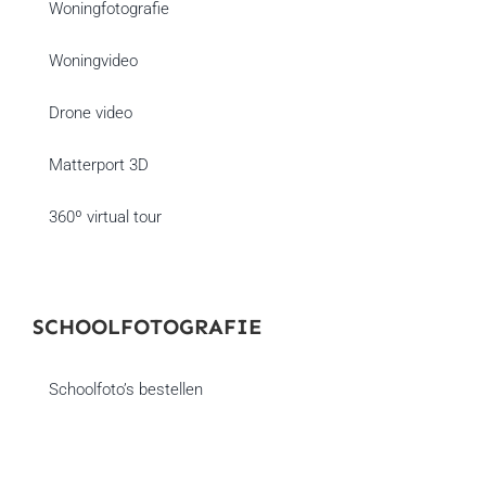
Woningfotografie
Woningvideo
Drone video
Matterport 3D
360º virtual tour
SCHOOLFOTOGRAFIE
Schoolfoto’s bestellen